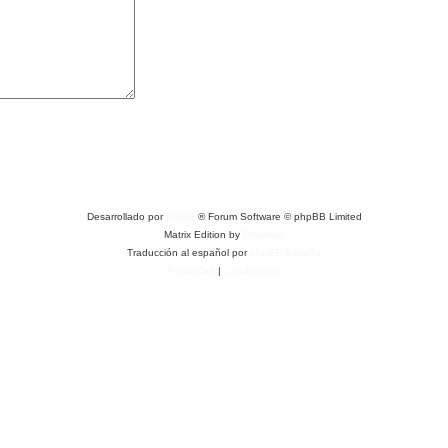
Desarrollado por
phpBB
® Forum Software © phpBB Limited
Matrix Edition by
Plantillas
Traducción al español por
phpBB España
Privacidad
|
Condiciones