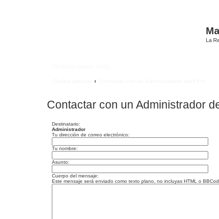
Mat
La Re
Enlaces rápidos
FAQ
Índice general
Contactar con un Administrador del Foro
Contactar con un Administrador de
Destinatario:
Administrador
Tu dirección de correo electrónico:
Tu nombre:
Asunto:
Cuerpo del mensaje:
Este mensaje será enviado como texto plano, no incluyas HTML o BBCode. 