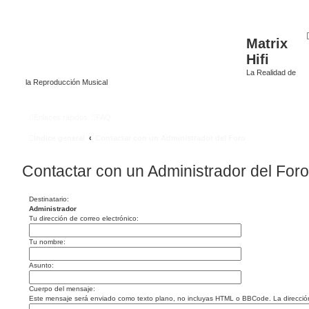
Matrix
Hifi
La Realidad de
la Reproducción Musical
Enlaces rápidos
FAQ
Índice general
Contactar con un Administrador del Foro
Contactar con un Administrador del Foro
Destinatario:
Administrador
Tu dirección de correo electrónico:
Tu nombre:
Asunto:
Cuerpo del mensaje:
Este mensaje será enviado como texto plano, no incluyas HTML o BBCode. La dirección d