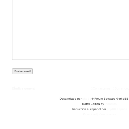
Índice general
Contáctanos
Borrar co
Desarrollado por
phpBB
® Forum Software © phpBB 
Matrix Edition by
Plantillas
Traducción al español por
phpBB España
Privacidad
|
Condiciones