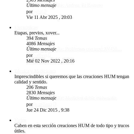
Último mensaje
Re: Andreu: El Regreso
Ver
por
rgbit
último
Vie 11 Abr 2025 , 20:03
mensaje
Electrónicas
Etapas, previos, xover...
394
Temas
4086
Mensajes
Último mensaje
Re: Problemas con trevi AV450…
Ver
por
xalbert
último
Mié 02 Nov 2022 , 20:16
mensaje
Técnica y Mediciones
Imprescindibles si queremos que las creaciones HUM tengan
calidad y sentido.
206
Temas
2830
Mensajes
Último mensaje
Re: Medicion doble midwoofer
Ver
por
JoanTeixi
último
Jue 24 Dic 2015 , 9:38
mensaje
Varios
Caben en esta sección creaciones HUM de todo tipo y trucos
útiles.