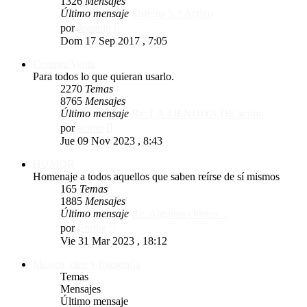
1326
Mensajes
Último mensaje
Sistema 5.2 Activo
Ver
por
Joaquin
último
Dom 17 Sep 2017 , 7:05
mensaje
Compra/Venta
Para todos lo que quieran usarlo.
2270
Temas
8765
Mensajes
Último mensaje
Re: LA TIENDITA DE acimo
Ver
por
acimo
último
Jue 09 Nov 2023 , 8:43
mensaje
HUMOR
Homenaje a todos aquellos que saben reírse de sí mismos
165
Temas
1885
Mensajes
Último mensaje
Re: Algunos chistes....
Ver
por
Enrike
último
Vie 31 Mar 2023 , 18:12
mensaje
Música, cine y fotografía
Temas
Mensajes
Último mensaje