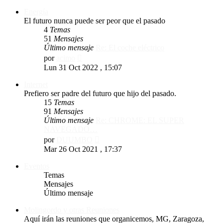
mensaje
Energía
El futuro nunca puede ser peor que el pasado
4
Temas
51
Mensajes
Último mensaje
Re: El coche eléctrico
Ver
por
acimo
último
Lun 31 Oct 2022 , 15:07
mensaje
Internet
Prefiero ser padre del futuro que hijo del pasado.
15
Temas
91
Mensajes
Último mensaje
Re: CHROME: EL SUPER
NAVEGADO…
Ver
por
DUUMBO
último
Mar 26 Oct 2021 , 17:37
mensaje
Eventos
Temas
Mensajes
Último mensaje
Molingordo y otras Reuniones
Aquí irán las reuniones que organicemos, MG, Zaragoza,