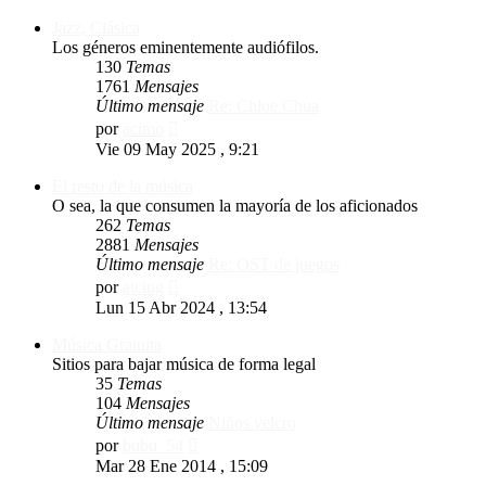
Jazz, Clásica
Los géneros eminentemente audiófilos.
130
Temas
1761
Mensajes
Último mensaje
Re: Chloe Chua
Ver
por
acimo
último
Vie 09 May 2025 , 9:21
mensaje
El resto de la música
O sea, la que consumen la mayoría de los aficionados
262
Temas
2881
Mensajes
Último mensaje
Re: OST de juegos
Ver
por
atcing
último
Lun 15 Abr 2024 , 13:54
mensaje
Música Gratuita
Sitios para bajar música de forma legal
35
Temas
104
Mensajes
Último mensaje
Niños velcro
Ver
por
bubu_54
último
Mar 28 Ene 2014 , 15:09
mensaje