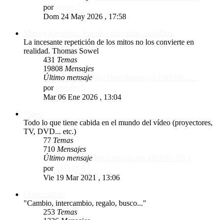
Ver
por
acimo
último
Dom 24 May 2026 , 17:58
mensaje
Mitos y Leyendas. Poesía y desvaríos audiófilos.
La incesante repetición de los mitos no los convierte en
realidad. Thomas Sowel
431
Temas
19808
Mensajes
Último mensaje
Re: Descubrieron el DRCoP... …
Ver
por
atreides
último
Mar 06 Ene 2026 , 13:04
mensaje
Vídeo
Todo lo que tiene cabida en el mundo del vídeo (proyectores,
TV, DVD... etc.)
77
Temas
710
Mensajes
Último mensaje
Re: Conversores HDMI a DVI
Ver
por
419718
último
Vie 19 Mar 2021 , 13:06
mensaje
El mercadillo
"Cambio, intercambio, regalo, busco..."
253
Temas