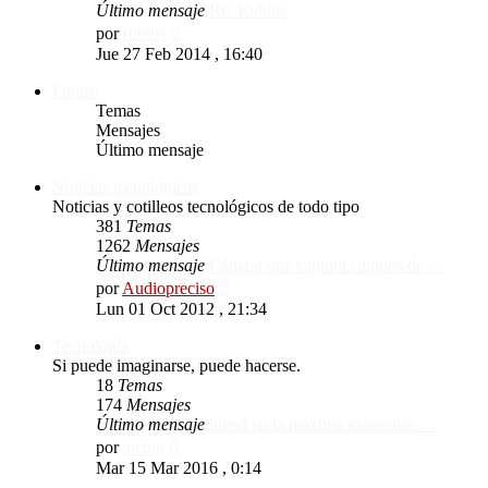
Último mensaje
Re: Rubius
Ver
por
rubius
último
Jue 27 Feb 2014 , 16:40
mensaje
Futuro
Temas
Mensajes
Último mensaje
Noticias tecnológicas
Noticias y cotilleos tecnológicos de todo tipo
381
Temas
1262
Mensajes
Último mensaje
Cámara que captura campos de …
Ver
por
Audiopreciso
último
Lun 01 Oct 2012 , 21:34
mensaje
Tecnología
Si puede imaginarse, puede hacerse.
18
Temas
174
Mensajes
Último mensaje
hiend en la máxima expresión …
Ver
por
atcing
último
Mar 15 Mar 2016 , 0:14
mensaje