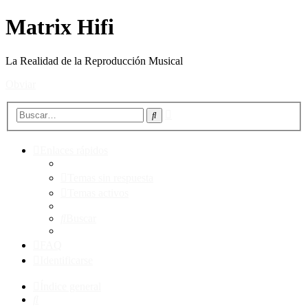
Matrix Hifi
La Realidad de la Reproducción Musical
Obviar
Búsqueda
Buscar
avanzada
Enlaces rápidos
Temas sin respuesta
Temas activos
Buscar
FAQ
Identificarse
Índice general
Buscar