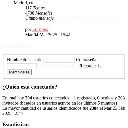
Madrid, etc.
117
Temas
4738
Mensajes
Último mensaje
Re: CANCELAN UN EVENTO
HIFI Y…
Ver
por
Luismax
último
Mar 04 Mar 2025 , 15:41
mensaje
Identificarse
Nombre de Usuario:
Contraseña:
Olvidé mi contraseña
|
Recordar
¿Quién está conectado?
En total hay
204
usuarios conectados :: 1 registrado, 0 ocultos y 203
invitados (basados en usuarios activos en los últimos 5 minutos)
La mayor cantidad de usuarios identificados fue
2384
el Mar 25 Feb
2025 , 2:44
Estadísticas