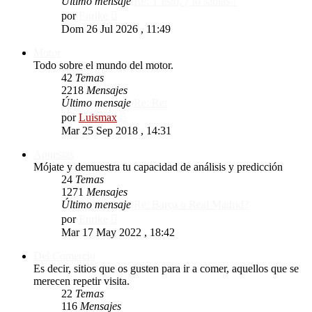
Último mensaje
Re: Y esto, ¿ lo sabías ?
Ver
por
Enrike
último
Dom 26 Jul 2026 , 11:49
mensaje
Motor
Todo sobre el mundo del motor.
42
Temas
2218
Mensajes
Último mensaje
Re: Re:
Ver
por
Luismax
último
Mar 25 Sep 2018 , 14:31
mensaje
Apuestas
Mójate y demuestra tu capacidad de análisis y predicción
24
Temas
1271
Mensajes
Último mensaje
Re: Barça o Real Madrid?
Ver
por
Enrike
último
Mar 17 May 2022 , 18:42
mensaje
Del Comercio
Es decir, sitios que os gusten para ir a comer, aquellos que se
merecen repetir visita.
22
Temas
116
Mensajes