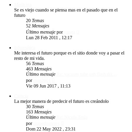
Medicina
Se es viejo cuando se piensa mas en el pasado que en el
futuro
20
Temas
52
Mensajes
Ver
Último mensaje
por
yanga
último
Lun 28 Feb 2011 , 12:17
mensaje
Informática
Me interesa el futuro porque es el sitio donde voy a pasar el
resto de mi vida.
56
Temas
463
Mensajes
Último mensaje
Re: vacuum tube usb flash dri…
Ver
por
man2001
último
Vie 09 Jun 2017 , 11:13
mensaje
Ciencia
La mejor manera de predecir el futuro es creándolo
30
Temas
163
Mensajes
Último mensaje
Re: Nicola Tesla
Ver
por
tirapedonterex
último
Dom 22 May 2022 , 23:31