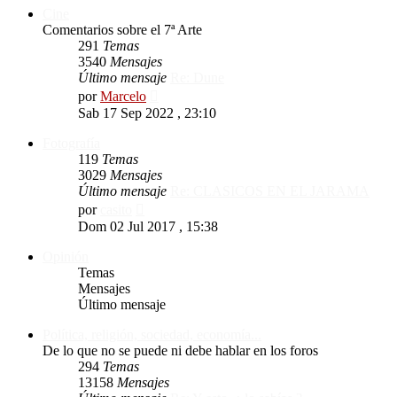
Cine
Comentarios sobre el 7ª Arte
291
Temas
3540
Mensajes
Último mensaje
Re: Dune
Ver
por
Marcelo
último
Sab 17 Sep 2022 , 23:10
mensaje
Fotografía
119
Temas
3029
Mensajes
Último mensaje
Re: CLASICOS EN EL JARAMA
Ver
por
casito
último
Dom 02 Jul 2017 , 15:38
mensaje
Opinión
Temas
Mensajes
Último mensaje
Política, religión, sociedad, economía...
De lo que no se puede ni debe hablar en los foros
294
Temas
13158
Mensajes