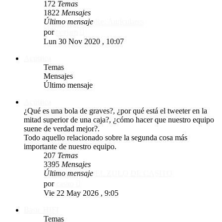
172
Temas
1822
Mensajes
Último mensaje
Re: Auriculares
Ver
por
borjam
último
Lun 30 Nov 2020 , 10:07
mensaje
Acústica
Temas
Mensajes
Último mensaje
Acústica
¿Qué es una bola de graves?, ¿por qué está el tweeter en la
mitad superior de una caja?, ¿cómo hacer que nuestro equipo
suene de verdad mejor?.
Todo aquello relacionado sobre la segunda cosa más
importante de nuestro equipo.
207
Temas
3395
Mensajes
Último mensaje
EL ZULO DE CASITO
Ver
por
casito
último
Vie 22 May 2026 , 9:05
mensaje
Basic HIFI
Temas