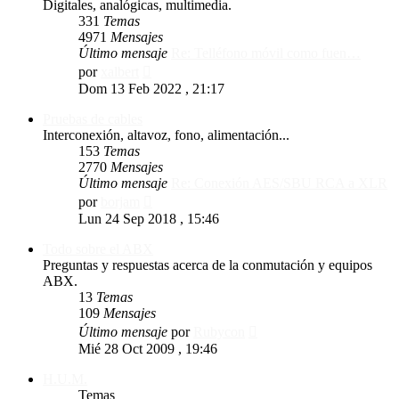
Digitales, analógicas, multimedia.
331
Temas
4971
Mensajes
Último mensaje
Re: Telléfono móvil como fuen…
Ver
por
xalbert
último
Dom 13 Feb 2022 , 21:17
mensaje
Pruebas de cables
Interconexión, altavoz, fono, alimentación...
153
Temas
2770
Mensajes
Último mensaje
Re: Conexión AES/SBU RCA a XLR
Ver
por
borjam
último
Lun 24 Sep 2018 , 15:46
mensaje
Todo sobre el ABX
Preguntas y respuestas acerca de la conmutación y equipos
ABX.
13
Temas
109
Mensajes
Ver
Último mensaje
por
Rubycon
último
Mié 28 Oct 2009 , 19:46
mensaje
H.U.M.
Temas