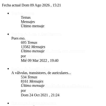
Fecha actual Dom 09 Ago 2026 , 15:21
Pruebas Ciegas
Temas
Mensajes
Último mensaje
Pruebas de Cajas y Transductores
Pues eso.
695
Temas
13582
Mensajes
Último mensaje
Re: Ayuda con subwoofer.
Ver
por
aubogar
último
Mié 09 Mar 2022 , 19:40
mensaje
Pruebas de Amplificadores
A válvulas, transistores, de auriculares...
534
Temas
8161
Mensajes
Último mensaje
Re: Ruido de ventiladores en …
Ver
por
alexcp
último
Dom 24 Oct 2021 , 21:24
mensaje
Pruebas de Fuentes Musicales