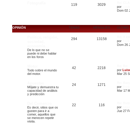
Fotografía
Re: CL
119
3029
por
casit
Dom 02 J
OPINIÓN
TEMAS
MENSAJES
ÚLTIMO
Política, religión,
Re: Y es
294
13158
por
Enrik
sociedad,
Dom 26 J
economía...
De lo que no se
puede ni debe hablar
en los foros
Motor
Re: Re:
42
2218
por
Luis
Todo sobre el mundo
del motor.
Mar 25 S
Apuestas
Re: Barç
24
1271
por
Enrik
Mójate y demuestra tu
capacidad de análisis
Mar 17 M
y predicción
Del Comercio
Re: Rub
22
116
por
rubiu
Es decir, sitios que os
gusten para ir a
Jue 27 F
comer, aquellos que
se merecen repetir
visita.