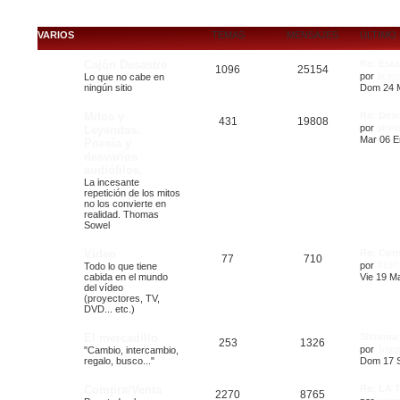
VARIOS
TEMAS
MENSAJES
ÚLTIMO
Cajón Desastre
Re: Est
1096
25154
por
acim
Lo que no cabe en
ningún sitio
Dom 24 M
Mitos y
Re: Desc
431
19808
por
atrei
Leyendas.
Mar 06 E
Poesía y
desvaríos
audiófilos.
La incesante
repetición de los mitos
no los convierte en
realidad. Thomas
Sowel
Vídeo
Re: Con
77
710
por
4197
Todo lo que tiene
cabida en el mundo
Vie 19 Ma
del vídeo
(proyectores, TV,
DVD... etc.)
El mercadillo
Sistema 
253
1326
por
Joaq
"Cambio, intercambio,
regalo, busco..."
Dom 17 S
Compra/Venta
Re: LA 
2270
8765