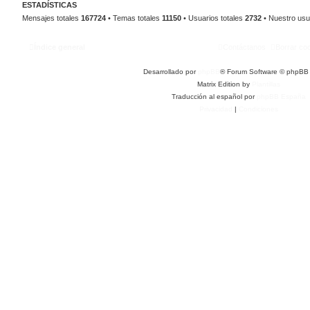
ESTADÍSTICAS
Mensajes totales
167724
• Temas totales
11150
• Usuarios totales
2732
• Nuestro usu
Índice general
Contáctanos
Borrar co
Desarrollado por
phpBB
® Forum Software © phpBB 
Matrix Edition by
Plantillas
Traducción al español por
phpBB España
Privacidad
|
Condiciones