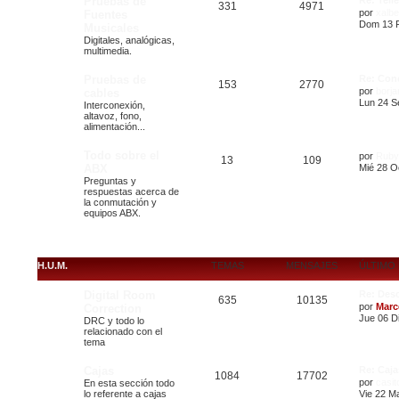
Pruebas de
Re: Tel
331
4971
por
xalbe
Fuentes
Dom 13 F
Musicales
Digitales, analógicas,
multimedia.
Pruebas de
Re: Con
153
2770
por
borj
cables
Lun 24 S
Interconexión,
altavoz, fono,
alimentación...
Todo sobre el
por
Ruby
13
109
ABX
Mié 28 O
Preguntas y
respuestas acerca de
la conmutación y
equipos ABX.
H.U.M.
TEMAS
MENSAJES
ÚLTIMO
Digital Room
Re: Des
635
10135
por
Marc
Correction
Jue 06 Di
DRC y todo lo
relacionado con el
tema
Cajas
Re: Caj
1084
17702
por
casit
En esta sección todo
lo referente a cajas
Vie 22 M