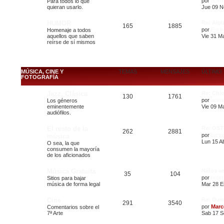
por
acim
Para todos lo que
quieran usarlo.
Jue 09 N
HUMOR
Re: Algu
165
1885
por
Enrik
Homenaje a todos
aquellos que saben
Vie 31 Ma
reírse de sí mismos
MÚSICA, CINE Y
TEMAS
MENSAJES
ÚLTIMO
FOTOGRAFÍA
Jazz, Clásica
Re: Chl
130
1761
por
acim
Los géneros
eminentemente
Vie 09 M
audiófilos.
El resto de la
Re: OST
262
2881
por
atcin
música
Lun 15 Ab
O sea, la que
consumen la mayoría
de los aficionados
Música Gratuita
Niños ve
35
104
por
bubu
Sitios para bajar
música de forma legal
Mar 28 E
Cine
Re: Dun
291
3540
por
Marc
Comentarios sobre el
7ª Arte
Sab 17 S