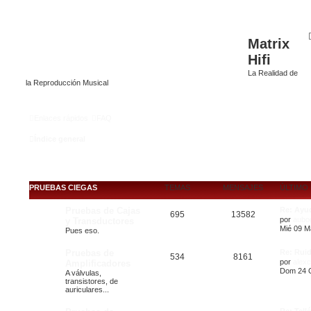
Matrix
Hifi
La Realidad de
la Reproducción Musical
Enlaces rápidos
FAQ
Índice general
PRUEBAS CIEGAS
TEMAS
MENSAJES
ÚLTIMO
Pruebas de Cajas
Re: Ayu
695
13582
por
aubo
y Transductores
Mié 09 M
Pues eso.
Pruebas de
Re: Ruid
534
8161
por
alex
Amplificadores
Dom 24 O
A válvulas,
transistores, de
auriculares...