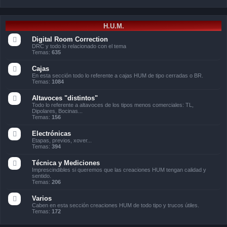
H.U.M.
Digital Room Correction
DRC y todo lo relacionado con el tema
Temas:
635
Cajas
En esta sección todo lo referente a cajas HUM de tipo cerradas o BR.
Temas:
1084
Altavoces "distintos"
Todo lo referente a altavoces de los tipos menos comerciales: TL,
Dipolares, Bocinas...
Temas:
156
Electrónicas
Etapas, previos, xover...
Temas:
394
Técnica y Mediciones
Imprescindibles si queremos que las creaciones HUM tengan calidad y
sentido.
Temas:
206
Varios
Caben en esta sección creaciones HUM de todo tipo y trucos útiles.
Temas:
172