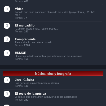
Temas:
431
Vídeo
Todo lo que tiene cabida en el mundo del vídeo (proyectores, TV, DVD...
etc.)
Temas:
77
El mercadillo
"Cambio, intercambio, regalo, busco..."
Temas:
253
Compra/Venta
Para todos lo que quieran usarlo.
Temas:
2270
HUMOR
Homenaje a todos aquellos que saben reírse de sí mismos
Temas:
165
Música, cine y fotografía
Jazz, Clásica
Los géneros eminentemente audiófilos.
Temas:
130
El resto de la música
O sea, la que consumen la mayoría de los aficionados
Temas:
262