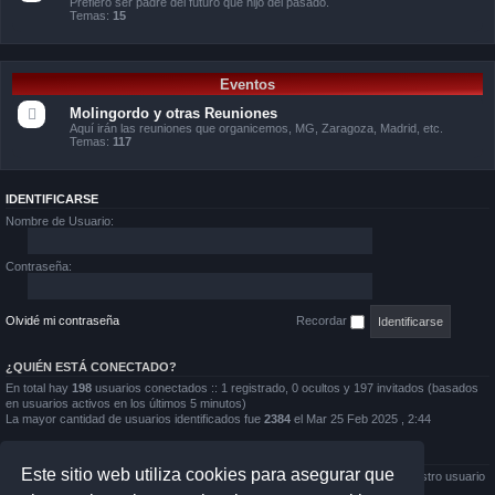
Prefiero ser padre del futuro que hijo del pasado.
Temas:
15
Eventos
Molingordo y otras Reuniones
Aquí irán las reuniones que organicemos, MG, Zaragoza, Madrid, etc.
Temas:
117
IDENTIFICARSE
Nombre de Usuario:
Contraseña:
Olvidé mi contraseña
Recordar
¿QUIÉN ESTÁ CONECTADO?
En total hay
198
usuarios conectados :: 1 registrado, 0 ocultos y 197 invitados (basados
en usuarios activos en los últimos 5 minutos)
La mayor cantidad de usuarios identificados fue
2384
el Mar 25 Feb 2025 , 2:44
ESTADÍSTICAS
Este sitio web utiliza cookies para asegurar que
Mensajes totales
167724
• Temas totales
11150
• Usuarios totales
2732
• Nuestro usuario
más reciente es
Rafa45