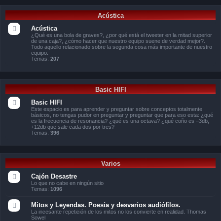
Acústica
Acústica
¿Qué es una bola de graves?, ¿por qué está el tweeter en la mitad superior
de una caja?, ¿cómo hacer que nuestro equipo suene de verdad mejor?.
Todo aquello relacionado sobre la segunda cosa más importante de nuestro
equipo.
Temas:
207
Basic HIFI
Basic HIFI
Este espacio es para aprender y preguntar sobre conceptos totalmente
básicos, no tengas pudor en preguntar y preguntar que para eso esta: ¿qué
es la frecuencia de resonancia? ¿qué es una octava? ¿qué coño es –3db,
+12db que sale cada dos por tres?
Temas:
396
Varios
Cajón Desastre
Lo que no cabe en ningún sitio
Temas:
1096
Mitos y Leyendas. Poesía y desvaríos audiófilos.
La incesante repetición de los mitos no los convierte en realidad. Thomas
Sowel