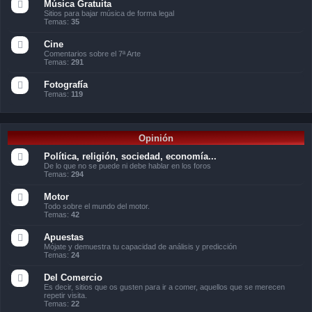
Música Gratuita
Sitios para bajar música de forma legal
Temas:
35
Cine
Comentarios sobre el 7ª Arte
Temas:
291
Fotografía
Temas:
119
Opinión
Política, religión, sociedad, economía...
De lo que no se puede ni debe hablar en los foros
Temas:
294
Motor
Todo sobre el mundo del motor.
Temas:
42
Apuestas
Mójate y demuestra tu capacidad de análisis y predicción
Temas:
24
Del Comercio
Es decir, sitios que os gusten para ir a comer, aquellos que se merecen
repetir visita.
Temas:
22