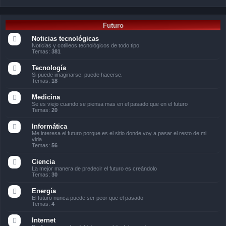
Futuro
Noticias tecnológicas
Noticias y cotilleos tecnológicos de todo tipo
Temas:
381
Tecnología
Si puede imaginarse, puede hacerse.
Temas:
18
Medicina
Se es viejo cuando se piensa mas en el pasado que en el futuro
Temas:
20
Informática
Me interesa el futuro porque es el sitio donde voy a pasar el resto de mi
vida.
Temas:
56
Ciencia
La mejor manera de predecir el futuro es creándolo
Temas:
30
Energía
El futuro nunca puede ser peor que el pasado
Temas:
4
Internet