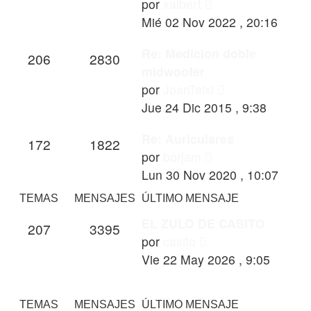
Ver
por
xalbert
último
Mié 02 Nov 2022 , 20:16
mensaje
Re: Medicion doble
206
2830
midwoofer
Ver
por
JoanTeixi
último
Jue 24 Dic 2015 , 9:38
mensaje
Re: Auriculares
172
1822
Ver
por
borjam
último
Lun 30 Nov 2020 , 10:07
mensaje
TEMAS
MENSAJES
ÚLTIMO MENSAJE
EL ZULO DE CASITO
207
3395
Ver
por
casito
último
Vie 22 May 2026 , 9:05
mensaje
TEMAS
MENSAJES
ÚLTIMO MENSAJE