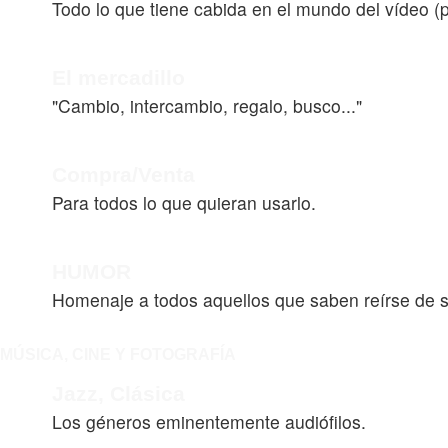
Todo lo que tiene cabida en el mundo del vídeo (p
El mercadillo
"Cambio, intercambio, regalo, busco..."
Compra/Venta
Para todos lo que quieran usarlo.
HUMOR
Homenaje a todos aquellos que saben reírse de 
MÚSICA, CINE Y FOTOGRAFÍA
Jazz, Clásica
Los géneros eminentemente audiófilos.