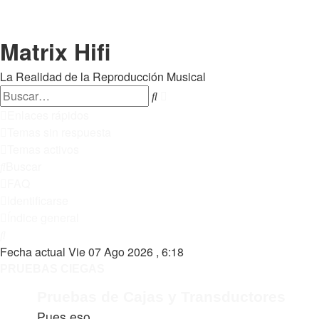
Matrix Hifi
La Realidad de la Reproducción Musical
Buscar
Búsqueda
avanzada
Enlaces rápidos
Temas sin respuesta
Temas activos
Buscar
FAQ
Identificarse
Índice general
Buscar
Fecha actual Vie 07 Ago 2026 , 6:18
PRUEBAS CIEGAS
Pruebas de Cajas y Transductores
Pues eso.