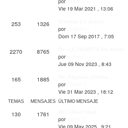
Ver
por
419718
último
Vie 19 Mar 2021 , 13:06
mensaje
Sistema 5.2 Activo
253
1326
Ver
por
Joaquin
último
Dom 17 Sep 2017 , 7:05
mensaje
Re: LA TIENDITA DE acimo
2270
8765
Ver
por
acimo
último
Jue 09 Nov 2023 , 8:43
mensaje
Re: Algunos chistes....
165
1885
Ver
por
Enrike
último
Vie 31 Mar 2023 , 18:12
mensaje
TEMAS
MENSAJES
ÚLTIMO MENSAJE
Re: Chloe Chua
130
1761
Ver
por
acimo
último
Vie 09 May 2025 , 9:21