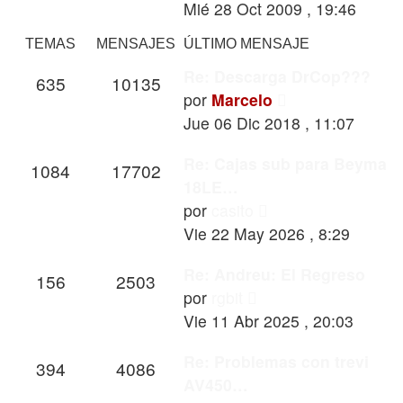
último
Mié 28 Oct 2009 , 19:46
mensaje
TEMAS
MENSAJES
ÚLTIMO MENSAJE
Re: Descarga DrCop???
635
10135
Ver
por
Marcelo
último
Jue 06 Dic 2018 , 11:07
mensaje
Re: Cajas sub para Beyma
1084
17702
18LE…
Ver
por
casito
último
Vie 22 May 2026 , 8:29
mensaje
Re: Andreu: El Regreso
156
2503
Ver
por
rgbit
último
Vie 11 Abr 2025 , 20:03
mensaje
Re: Problemas con trevi
394
4086
AV450…