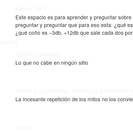
Basic HIFI
Este espacio es para aprender y preguntar sobre
preguntar y preguntar que para eso esta: ¿qué e
¿qué coño es –3db, +12db que sale cada dos por
VARIOS
Cajón Desastre
Lo que no cabe en ningún sitio
Mitos y Leyendas. Poesía y desvaríos a
La incesante repetición de los mitos no los conv
Vídeo