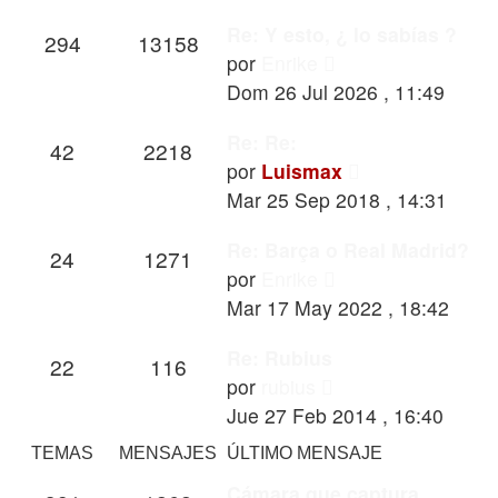
Re: Y esto, ¿ lo sabías ?
294
13158
Ver
por
Enrike
último
Dom 26 Jul 2026 , 11:49
mensaje
Re: Re:
42
2218
Ver
por
Luismax
último
Mar 25 Sep 2018 , 14:31
mensaje
Re: Barça o Real Madrid?
24
1271
Ver
por
Enrike
último
Mar 17 May 2022 , 18:42
mensaje
Re: Rubius
22
116
Ver
por
rubius
último
Jue 27 Feb 2014 , 16:40
mensaje
TEMAS
MENSAJES
ÚLTIMO MENSAJE
Cámara que captura