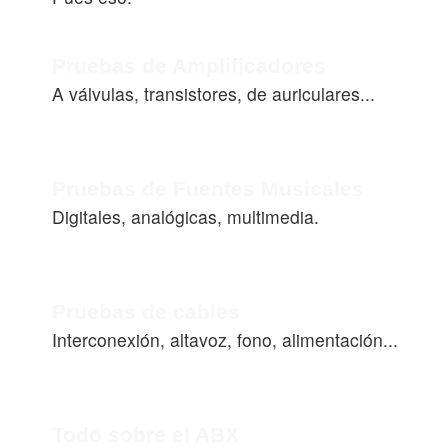
Pruebas de Amplificadores
A válvulas, transistores, de auriculares...
Pruebas de Fuentes Musicales
Digitales, analógicas, multimedia.
Pruebas de cables
Interconexión, altavoz, fono, alimentación...
Todo sobre el ABX