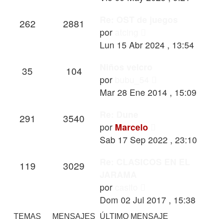
mensaje
Re: OST de juegos
262
2881
Ver
por
atcing
último
Lun 15 Abr 2024 , 13:54
mensaje
Niños velcro
35
104
Ver
por
bubu_54
último
Mar 28 Ene 2014 , 15:09
mensaje
Re: Dune
291
3540
Ver
por
Marcelo
último
Sab 17 Sep 2022 , 23:10
mensaje
Re: CLASICOS EN EL
119
3029
JARAMA
Ver
por
casito
último
Dom 02 Jul 2017 , 15:38
mensaje
TEMAS
MENSAJES
ÚLTIMO MENSAJE