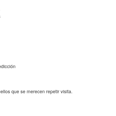
.
s
edicción
uellos que se merecen repetir visita.