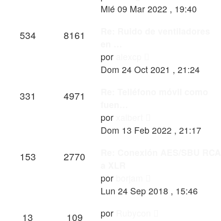
último
Mié 09 Mar 2022 , 19:40
mensaje
Re: Ruido de ventiladores
534
8161
en …
Ver
por
alexcp
último
Dom 24 Oct 2021 , 21:24
mensaje
Re: Telléfono móvil como
331
4971
fuen…
Ver
por
xalbert
último
Dom 13 Feb 2022 , 21:17
mensaje
Re: Conexión AES/SBU RCA
153
2770
a XLR
Ver
por
borjam
último
Lun 24 Sep 2018 , 15:46
mensaje
Ver
por
Rubycon
13
109