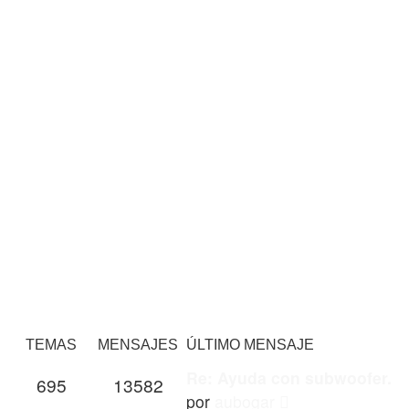
TEMAS
MENSAJES
ÚLTIMO MENSAJE
Re: Ayuda con subwoofer.
695
13582
Ver
por
aubogar