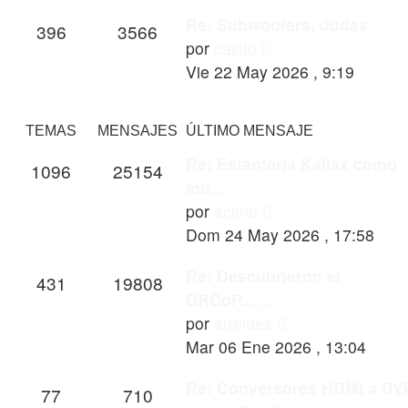
Re: Subwoofers, dudas
396
3566
Ver
por
casito
último
Vie 22 May 2026 , 9:19
mensaje
TEMAS
MENSAJES
ÚLTIMO MENSAJE
Re: Estanteria Kallax como
1096
25154
mu…
Ver
por
acimo
último
Dom 24 May 2026 , 17:58
mensaje
Re: Descubrieron el
431
19808
DRCoP... …
Ver
por
atreides
último
Mar 06 Ene 2026 , 13:04
mensaje
Re: Conversores HDMI a DVI
77
710