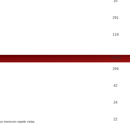
35
291
119
TEMAS
294
42
24
22
se merecen repetir visita.