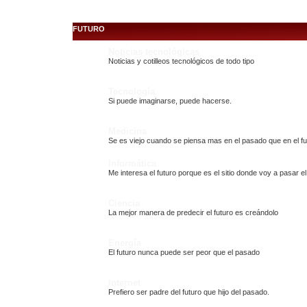
FUTURO
Noticias tecnológicas
Noticias y cotilleos tecnológicos de todo tipo
Tecnología
Si puede imaginarse, puede hacerse.
Medicina
Se es viejo cuando se piensa mas en el pasado que en el fu
Informática
Me interesa el futuro porque es el sitio donde voy a pasar el
Ciencia
La mejor manera de predecir el futuro es creándolo
Energía
El futuro nunca puede ser peor que el pasado
Internet
Prefiero ser padre del futuro que hijo del pasado.