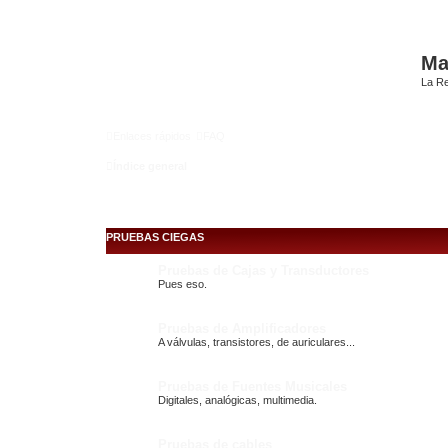
Mat
La Re
Enlaces rápidos
FAQ
Índice general
PRUEBAS CIEGAS
Pruebas de Cajas y Transductores
Pues eso.
Pruebas de Amplificadores
A válvulas, transistores, de auriculares...
Pruebas de Fuentes Musicales
Digitales, analógicas, multimedia.
Pruebas de cables