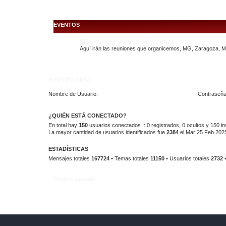
EVENTOS
Molingordo y otras Reuniones
Aquí irán las reuniones que organicemos, MG, Zaragoza, Ma
IDENTIFICARSE
Nombre de Usuario:
Contraseña
¿QUIÉN ESTÁ CONECTADO?
En total hay
150
usuarios conectados :: 0 registrados, 0 ocultos y 150 in
La mayor cantidad de usuarios identificados fue
2384
el Mar 25 Feb 2025
ESTADÍSTICAS
Mensajes totales
167724
• Temas totales
11150
• Usuarios totales
2732
•
Índice general