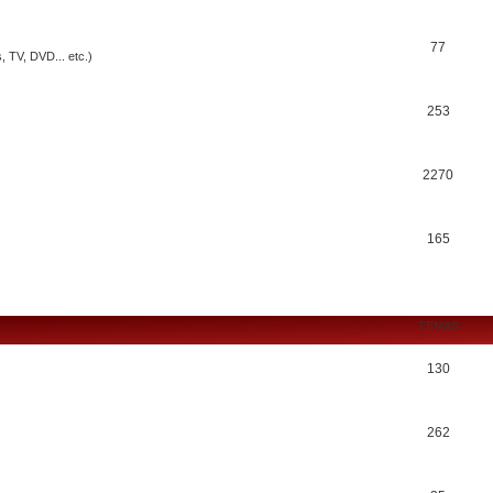
77
, TV, DVD... etc.)
253
2270
165
TEMAS
130
262