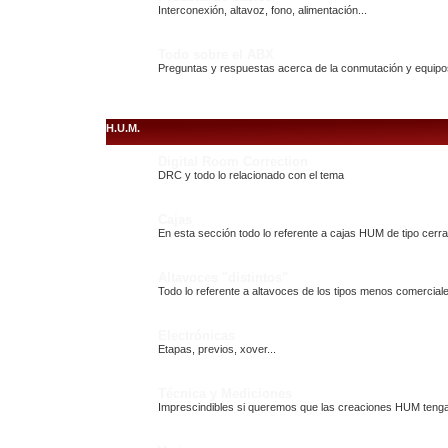
Interconexión, altavoz, fono, alimentación...
Todo sobre el ABX
Preguntas y respuestas acerca de la conmutación y equipo
H.U.M.
Digital Room Correction
DRC y todo lo relacionado con el tema
Cajas
En esta sección todo lo referente a cajas HUM de tipo cerr
Altavoces "distintos"
Todo lo referente a altavoces de los tipos menos comerciale
Electrónicas
Etapas, previos, xover...
Técnica y Mediciones
Imprescindibles si queremos que las creaciones HUM tengan