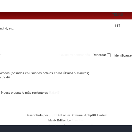
TEMAS
117
drid, etc.
:
Olvidé mi contraseña
|
Recordar
vitados (basados en usuarios activos en los últimos 5 minutos)
 , 2:44
 Nuestro usuario más reciente es
Rafa45
Desarrollado por
phpBB
® Forum Software © phpBB Limited
Matrix Edition by
Plantillas
Traducción al español por
phpBB España
Privacidad
|
Condiciones