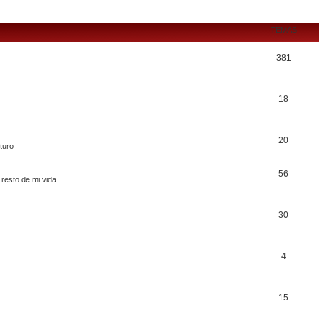
TEMAS
381
18
20
turo
56
 resto de mi vida.
30
4
15