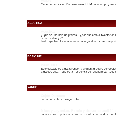
Varios
Caben en esta sección creaciones HUM de todo tipo y trucos
ACÚSTICA
Acústica
¿Qué es una bola de graves?, ¿por qué está el tweeter en 
de verdad mejor?.
Todo aquello relacionado sobre la segunda cosa más import
BASIC HIFI
Basic HIFI
Este espacio es para aprender y preguntar sobre conceptos
para eso esta: ¿qué es la frecuencia de resonancia? ¿qué
VARIOS
Cajón Desastre
Lo que no cabe en ningún sitio
Mitos y Leyendas. Poesía y desvaríos audiófil
La incesante repetición de los mitos no los convierte en re