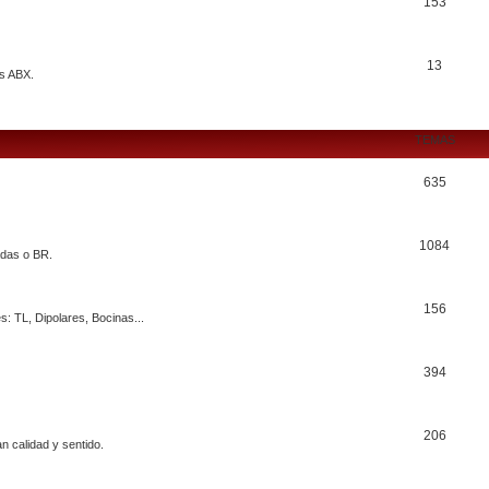
153
13
s ABX.
TEMAS
635
1084
adas o BR.
156
s: TL, Dipolares, Bocinas...
394
206
 calidad y sentido.