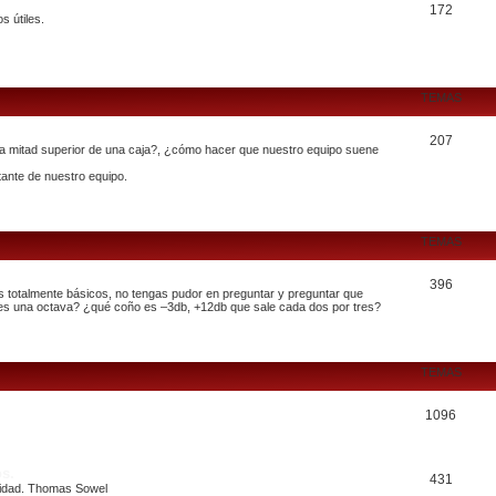
172
 útiles.
TEMAS
207
la mitad superior de una caja?, ¿cómo hacer que nuestro equipo suene
ante de nuestro equipo.
TEMAS
396
 totalmente básicos, no tengas pudor en preguntar y preguntar que
 es una octava? ¿qué coño es –3db, +12db que sale cada dos por tres?
TEMAS
1096
os.
431
alidad. Thomas Sowel