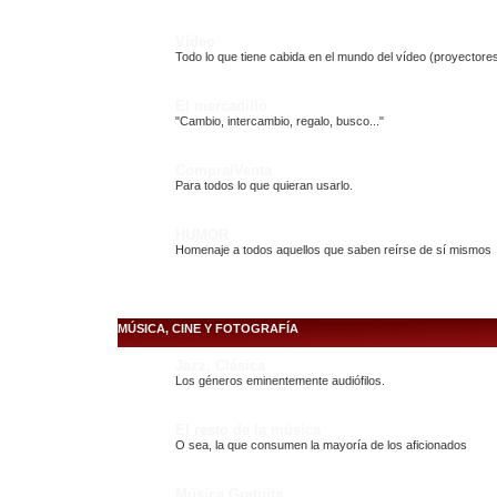
Vídeo
Todo lo que tiene cabida en el mundo del vídeo (proyectores
El mercadillo
"Cambio, intercambio, regalo, busco..."
Compra/Venta
Para todos lo que quieran usarlo.
HUMOR
Homenaje a todos aquellos que saben reírse de sí mismos
MÚSICA, CINE Y FOTOGRAFÍA
Jazz, Clásica
Los géneros eminentemente audiófilos.
El resto de la música
O sea, la que consumen la mayoría de los aficionados
Música Gratuita