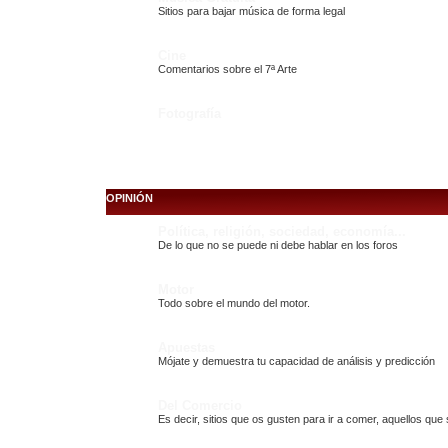
Sitios para bajar música de forma legal
Cine
Comentarios sobre el 7ª Arte
Fotografía
OPINIÓN
Política, religión, sociedad, economía...
De lo que no se puede ni debe hablar en los foros
Motor
Todo sobre el mundo del motor.
Apuestas
Mójate y demuestra tu capacidad de análisis y predicción
Del Comercio
Es decir, sitios que os gusten para ir a comer, aquellos que 