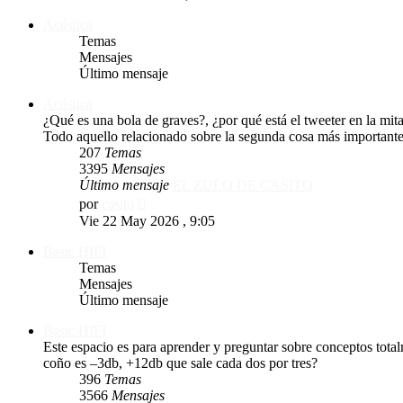
mensaje
Acústica
Temas
Mensajes
Último mensaje
Acústica
¿Qué es una bola de graves?, ¿por qué está el tweeter en la mi
Todo aquello relacionado sobre la segunda cosa más importante
207
Temas
3395
Mensajes
Último mensaje
EL ZULO DE CASITO
Ver
por
casito
último
Vie 22 May 2026 , 9:05
mensaje
Basic HIFI
Temas
Mensajes
Último mensaje
Basic HIFI
Este espacio es para aprender y preguntar sobre conceptos tota
coño es –3db, +12db que sale cada dos por tres?
396
Temas
3566
Mensajes