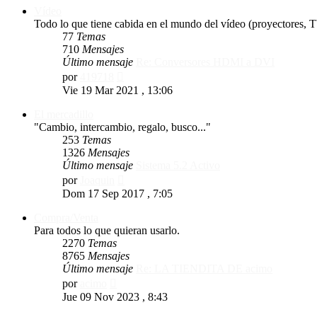
Vídeo
Todo lo que tiene cabida en el mundo del vídeo (proyectores, T
77
Temas
710
Mensajes
Último mensaje
Re: Conversores HDMI a DVI
Ver
por
419718
último
Vie 19 Mar 2021 , 13:06
mensaje
El mercadillo
"Cambio, intercambio, regalo, busco..."
253
Temas
1326
Mensajes
Último mensaje
Sistema 5.2 Activo
Ver
por
Joaquin
último
Dom 17 Sep 2017 , 7:05
mensaje
Compra/Venta
Para todos lo que quieran usarlo.
2270
Temas
8765
Mensajes
Último mensaje
Re: LA TIENDITA DE acimo
Ver
por
acimo
último
Jue 09 Nov 2023 , 8:43
mensaje