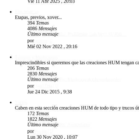
Vie 11 Abr 2025 , 20:03
mensaje
Electrónicas
Etapas, previos, xover...
394
Temas
4086
Mensajes
Último mensaje
Re: Problemas con trevi AV450…
Ver
por
xalbert
último
Mié 02 Nov 2022 , 20:16
mensaje
Técnica y Mediciones
Imprescindibles si queremos que las creaciones HUM tengan cal
206
Temas
2830
Mensajes
Último mensaje
Re: Medicion doble midwoofer
Ver
por
JoanTeixi
último
Jue 24 Dic 2015 , 9:38
mensaje
Varios
Caben en esta sección creaciones HUM de todo tipo y trucos úti
172
Temas
1822
Mensajes
Último mensaje
Re: Auriculares
Ver
por
borjam
último
Lun 30 Nov 2020 , 10:07