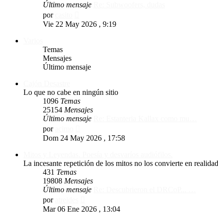
Último mensaje
Re: Subwoofers, dudas
Ver
por
casito
último
Vie 22 May 2026 , 9:19
mensaje
Varios
Temas
Mensajes
Último mensaje
Cajón Desastre
Lo que no cabe en ningún sitio
1096
Temas
25154
Mensajes
Último mensaje
Re: Estanteria Kallax como mu…
Ver
por
acimo
último
Dom 24 May 2026 , 17:58
mensaje
Mitos y Leyendas. Poesía y desvaríos audiófilos.
La incesante repetición de los mitos no los convierte en reali
431
Temas
19808
Mensajes
Último mensaje
Re: Descubrieron el DRCoP... …
Ver
por
atreides
último
Mar 06 Ene 2026 , 13:04
mensaje