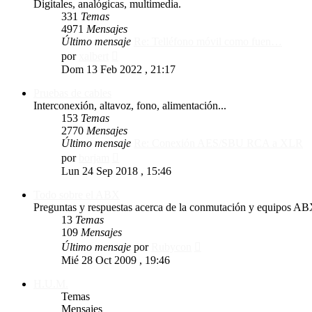
Digitales, analógicas, multimedia.
331
Temas
4971
Mensajes
Último mensaje
Re: Telléfono móvil como fuen…
Ver
por
xalbert
último
Dom 13 Feb 2022 , 21:17
mensaje
Pruebas de cables
Interconexión, altavoz, fono, alimentación...
153
Temas
2770
Mensajes
Último mensaje
Re: Conexión AES/SBU RCA a XLR
Ver
por
borjam
último
Lun 24 Sep 2018 , 15:46
mensaje
Todo sobre el ABX
Preguntas y respuestas acerca de la conmutación y equipos AB
13
Temas
109
Mensajes
Ver
Último mensaje
por
Rubycon
último
Mié 28 Oct 2009 , 19:46
mensaje
H.U.M.
Temas
Mensajes