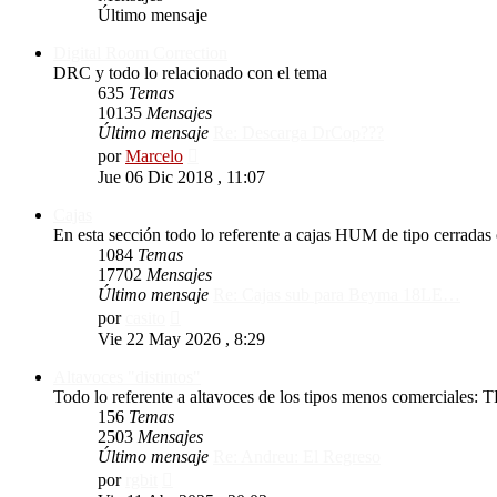
Último mensaje
Digital Room Correction
DRC y todo lo relacionado con el tema
635
Temas
10135
Mensajes
Último mensaje
Re: Descarga DrCop???
Ver
por
Marcelo
último
Jue 06 Dic 2018 , 11:07
mensaje
Cajas
En esta sección todo lo referente a cajas HUM de tipo cerradas
1084
Temas
17702
Mensajes
Último mensaje
Re: Cajas sub para Beyma 18LE…
Ver
por
casito
último
Vie 22 May 2026 , 8:29
mensaje
Altavoces "distintos"
Todo lo referente a altavoces de los tipos menos comerciales: T
156
Temas
2503
Mensajes
Último mensaje
Re: Andreu: El Regreso
Ver
por
rgbit
último