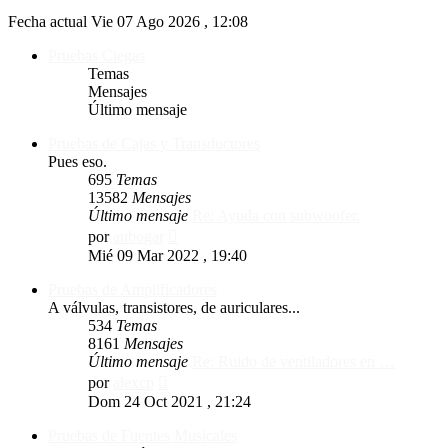
Fecha actual Vie 07 Ago 2026 , 12:08
Pruebas Ciegas
Temas
Mensajes
Último mensaje
Pruebas de Cajas y Transductores
Pues eso.
695
Temas
13582
Mensajes
Último mensaje
Re: Ayuda con subwoofer.
Ver
por
aubogar
último
Mié 09 Mar 2022 , 19:40
mensaje
Pruebas de Amplificadores
A válvulas, transistores, de auriculares...
534
Temas
8161
Mensajes
Último mensaje
Re: Ruido de ventiladores en …
Ver
por
alexcp
último
Dom 24 Oct 2021 , 21:24
mensaje
Pruebas de Fuentes Musicales