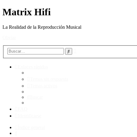
Matrix Hifi
La Realidad de la Reproducción Musical
Obviar
Búsqueda
Buscar
avanzada
Enlaces rápidos
Temas sin respuesta
Temas activos
Buscar
FAQ
Identificarse
Índice general
Buscar