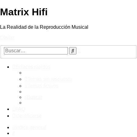
Matrix Hifi
La Realidad de la Reproducción Musical
Obviar
Búsqueda
Buscar
avanzada
Enlaces rápidos
Temas sin respuesta
Temas activos
Buscar
FAQ
Identificarse
Índice general
Buscar