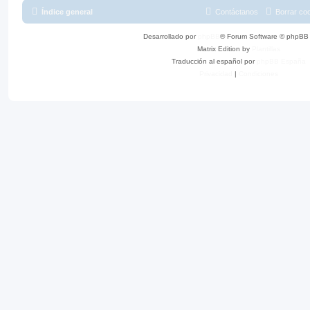
Índice general
Contáctanos
Borrar co
Desarrollado por
phpBB
® Forum Software © phpBB 
Matrix Edition by
Plantillas
Traducción al español por
phpBB España
Privacidad
|
Condiciones