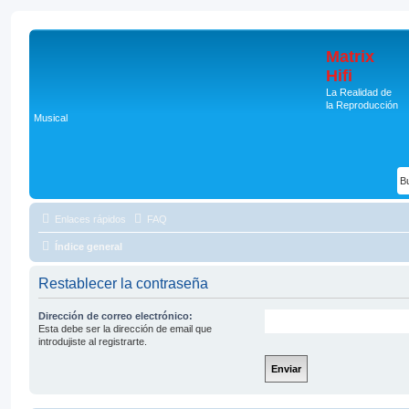
Matrix
Hifi
La Realidad de
la Reproducción
Musical
Enlaces rápidos
FAQ
Índice general
Restablecer la contraseña
Dirección de correo electrónico:
Esta debe ser la dirección de email que
introdujiste al registrarte.