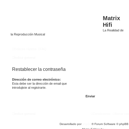
Matrix
Hifi
La Realidad de
la Reproducción Musical
Enlaces rápidos
FAQ
Índice general
Restablecer la contraseña
Dirección de correo electrónico:
Esta debe ser la dirección de email que
introdujiste al registrarte.
Índice general
Contáctanos
Borrar co
Desarrollado por
phpBB
® Forum Software © phpBB 