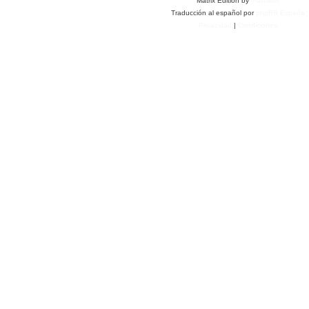
Matrix Edition by
Plantillas
Traducción al español por
phpBB España
Privacidad
|
Condiciones