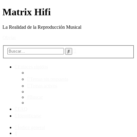
Matrix Hifi
La Realidad de la Reproducción Musical
Obviar
Búsqueda
Buscar
avanzada
Enlaces rápidos
Temas sin respuesta
Temas activos
Buscar
FAQ
Identificarse
Índice general
Buscar