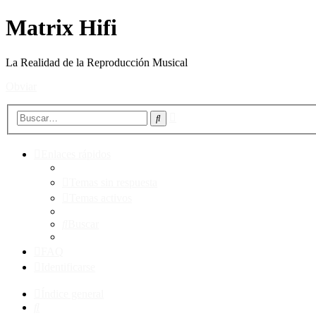
Matrix Hifi
La Realidad de la Reproducción Musical
Obviar
Búsqueda
Buscar
avanzada
Enlaces rápidos
Temas sin respuesta
Temas activos
Buscar
FAQ
Identificarse
Índice general
Buscar