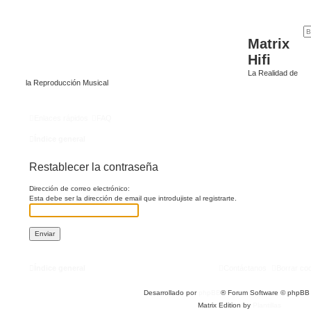
Matrix
Hifi
La Realidad de
la Reproducción Musical
Enlaces rápidos
FAQ
Índice general
Restablecer la contraseña
Dirección de correo electrónico:
Esta debe ser la dirección de email que introdujiste al registrarte.
Índice general
Contáctanos
Borrar co
Desarrollado por
phpBB
® Forum Software © phpBB 
Matrix Edition by
Plantillas