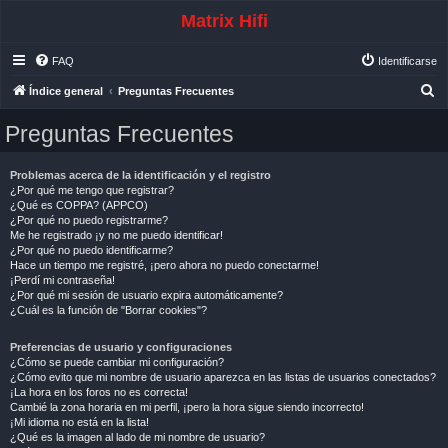
Matrix Hifi
FAQ
Identificarse
B
Índice general
Preguntas Frecuentes
u
Preguntas Frecuentes
s
c
Problemas acerca de la identificación y el registro
a
¿Por qué me tengo que registrar?
¿Qué es COPPA? (APPCO)
r
¿Por qué no puedo registrarme?
Me he registrado ¡y no me puedo identificar!
¿Por qué no puedo identificarme?
Hace un tiempo me registré, ¡pero ahora no puedo conectarme!
¡Perdí mi contraseña!
¿Por qué mi sesión de usuario expira automáticamente?
¿Cuál es la función de "Borrar cookies"?
Preferencias de usuario y configuraciones
¿Cómo se puede cambiar mi configuración?
¿Cómo evito que mi nombre de usuario aparezca en las listas de usuarios conectados?
¡La hora en los foros no es correcta!
Cambié la zona horaria en mi perfil, ¡pero la hora sigue siendo incorrecto!
¡Mi idioma no está en la lista!
¿Qué es la imagen al lado de mi nombre de usuario?