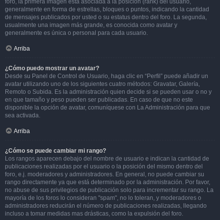
foro, la primera imagen está asociada a la posición (rank) del usuario,
generalmente en forma de estrellas, bloques o puntos, indicando la cantidad
de mensajes publicados por usted o su estatus dentro del foro. La segunda,
usualmente una imagen más grande, es conocida como avatar y
generalmente es única o personal para cada usuario.
Arriba
¿Cómo puedo mostrar un avatar?
Desde su Panel de Control de Usuario, haga clic en “Perfil” puede añadir un
avatar utilizando uno de los siguientes cuatro métodos: Gravatar, Galería,
Remoto o Subida. Es la administración quien decide si se pueden usar o no y
en que tamaño y peso pueden ser publicadas. En caso de que no este
disponible la opción de avatar, comuníquese con La Administración para que
sea activada.
Arriba
¿Cómo se puede cambiar mi rango?
Los rangos aparecen debajo del nombre de usuario e indican la cantidad de
publicaciones realizadas por el usuario o la posición del mismo dentro del
foro, e.j. moderadores y administradores. En general, no puede cambiar su
rango directamente ya que está determinado por la administración. Por favor,
no abuse de sus privilegios de publicación solo para incrementar su rango. La
mayoría de los foros lo consideran "spam", no lo toleran, y moderadores o
administradores reducirán el número de publicaciones realizadas, llegando
incluso a tomar medidas mas drásticas, como la expulsión del foro.