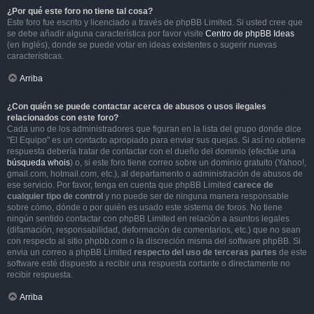
¿Por qué este foro no tiene tal cosa?
Este foro fue escrito y licenciado a través de phpBB Limited. Si usted cree que
se debe añadir alguna característica por favor visite
Centro de phpBB Ideas
(en Inglés), donde se puede votar en ideas existentes o sugerir nuevas
características.
Arriba
¿Con quién se puede contactar acerca de abusos o usos ilegales
relacionados con este foro?
Cada uno de los administradores que figuran en la lista del grupo donde dice
"El Equipo" es un contacto apropiado para enviar sus quejas. Si así no obtiene
respuesta debería tratar de contactar con el dueño del dominio (efectúe una
búsqueda whois
) o, si este foro tiene correo sobre un dominio gratuito (Yahoo!,
gmail.com, hotmail.com, etc.), al departamento o administración de abusos de
ese servicio. Por favor, tenga en cuenta que phpBB Limited
carece de
cualquier tipo de control
y no puede ser de ninguna manera responsable
sobre cómo, dónde o por quién es usado este sistema de foros. No tiene
ningún sentido contactar con phpBB Limited en relación a asuntos legales
(difamación, responsabilidad, deformación de comentarios, etc.) que no sean
con respecto al sitio phpbb.com o la discreción misma del software phpBB. Si
envia un correo a phpBB Limited
respecto del uso de terceras partes
de este
software esté dispuesto a recibir una respuesta cortante o directamente no
recibir respuesta.
Arriba