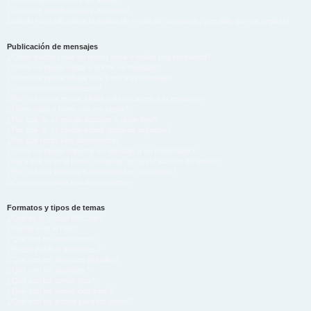
¿Cómo puedo mostrar un avatar?
¿Cómo se puede cambiar mi rango?
Cuando hago clic sobre el enlace de e-mail de un usuario, ¡me pide que me registre!
Publicación de mensajes
¿Cómo puedo crear un nuevo tema o enviar una respuesta?
¿Cómo se puede editar o borrar un mensaje?
¿Cómo se puede añadir una firma a mi mensaje?
¿Cómo creo una encuesta?
¿Por qué no se puede añadir más opciones a la encuesta?
¿Cómo edito o borro una encuesta?
¿Por qué no se puede acceder a algún foro?
¿Por qué no se puede añadir archivos adjuntos?
¿Por qué recibí una advertencia?
¿Cómo se puede reportar un mensaje a un moderador?
¿Para qué sirve el botón "Guardar" en la publicación de temas?
¿Por qué mis mensajes necesitan ser aprobados?
¿Cómo hago para reactivar un tema?
Formatos y tipos de temas
¿Qué es el código BBCode?
¿Puedo usar HTML?
¿Qué son los emoticonos?
¿Puedo publicar imagenes?
¿Qué son los anuncios globales?
¿Qué son los anuncios?
¿Qué son los temas fijos?
¿Qué son los temas cerrados?
¿Qué son los iconos para los temas?