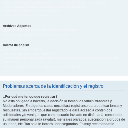
¿Cuál es la diferencia entre añadir como Favorito y suscribirme a un tema?
¿Cómo marcar Favoritos o suscribirse a temas específicos?
¿Cómo me suscribo a un foro específico?
¿Cómo borro mis suscripciones?
Archivos Adjuntos
¿Qué archivos adjuntos son permitidos en este foro?
¿Cómo encuentro todos mis archivos adjuntos?
Acerca de phpBB
¿Quién programó este foro?
¿Por qué este foro no tiene tal cosa?
¿Con quién se puede contactar acerca de abusos o usos ilegales relacionados con
este foro?
¿Cómo puedo ponerme en contacto con un Administrador?
Problemas acerca de la identificación y el registro
¿Por qué me tengo que registrar?
No está obligado a hacerlo, la decisión la toman los Administradores y
Moderadores. En algunos casos necesitará registrarse para publicar temas y
respuestas. Sin embargo, estar registrado le dará acceso a contenidos
adicionales y/o ventajas que como usuario invitado no disfrutaría, como tener
su imagen personalizada (avatar), mensajes privados, suscripción a grupos de
usuarios, etc. Tan solo le tomará unos segundos. Es muy recomendable.