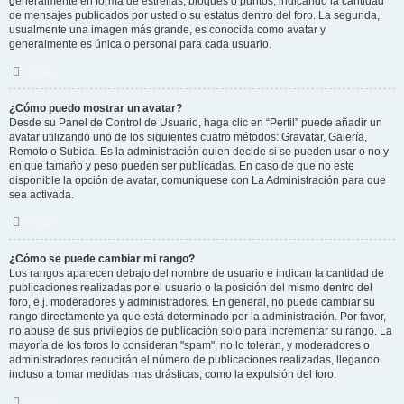
generalmente en forma de estrellas, bloques o puntos, indicando la cantidad
de mensajes publicados por usted o su estatus dentro del foro. La segunda,
usualmente una imagen más grande, es conocida como avatar y
generalmente es única o personal para cada usuario.
Arriba
¿Cómo puedo mostrar un avatar?
Desde su Panel de Control de Usuario, haga clic en “Perfil” puede añadir un
avatar utilizando uno de los siguientes cuatro métodos: Gravatar, Galería,
Remoto o Subida. Es la administración quien decide si se pueden usar o no y
en que tamaño y peso pueden ser publicadas. En caso de que no este
disponible la opción de avatar, comuníquese con La Administración para que
sea activada.
Arriba
¿Cómo se puede cambiar mi rango?
Los rangos aparecen debajo del nombre de usuario e indican la cantidad de
publicaciones realizadas por el usuario o la posición del mismo dentro del
foro, e.j. moderadores y administradores. En general, no puede cambiar su
rango directamente ya que está determinado por la administración. Por favor,
no abuse de sus privilegios de publicación solo para incrementar su rango. La
mayoría de los foros lo consideran "spam", no lo toleran, y moderadores o
administradores reducirán el número de publicaciones realizadas, llegando
incluso a tomar medidas mas drásticas, como la expulsión del foro.
Arriba