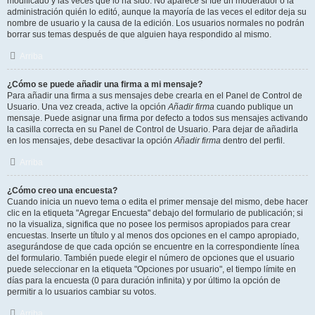
modificado y las veces que lo ha sido. No aparece si fue un moderador o la
administración quién lo editó, aunque la mayoría de las veces el editor deja su
nombre de usuario y la causa de la edición. Los usuarios normales no podrán
borrar sus temas después de que alguien haya respondido al mismo.
Arriba
¿Cómo se puede añadir una firma a mi mensaje?
Para añadir una firma a sus mensajes debe crearla en el Panel de Control de
Usuario. Una vez creada, active la opción
Añadir firma
cuando publique un
mensaje. Puede asignar una firma por defecto a todos sus mensajes activando
la casilla correcta en su Panel de Control de Usuario. Para dejar de añadirla
en los mensajes, debe desactivar la opción
Añadir firma
dentro del perfil.
Arriba
¿Cómo creo una encuesta?
Cuando inicia un nuevo tema o edita el primer mensaje del mismo, debe hacer
clic en la etiqueta "Agregar Encuesta" debajo del formulario de publicación; si
no la visualiza, significa que no posee los permisos apropiados para crear
encuestas. Inserte un título y al menos dos opciones en el campo apropiado,
asegurándose de que cada opción se encuentre en la correspondiente línea
del formulario. También puede elegir el número de opciones que el usuario
puede seleccionar en la etiqueta "Opciones por usuario", el tiempo límite en
días para la encuesta (0 para duración infinita) y por último la opción de
permitir a lo usuarios cambiar su votos.
Arriba