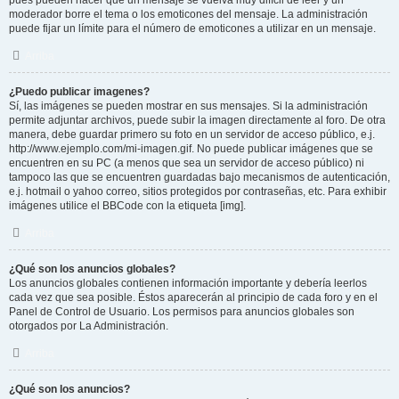
pues pueden hacer que un mensaje se vuelva muy difícil de leer y un
moderador borre el tema o los emoticones del mensaje. La administración
puede fijar un límite para el número de emoticones a utilizar en un mensaje.
Arriba
¿Puedo publicar imagenes?
Sí, las imágenes se pueden mostrar en sus mensajes. Si la administración
permite adjuntar archivos, puede subir la imagen directamente al foro. De otra
manera, debe guardar primero su foto en un servidor de acceso público, e.j.
http://www.ejemplo.com/mi-imagen.gif. No puede publicar imágenes que se
encuentren en su PC (a menos que sea un servidor de acceso público) ni
tampoco las que se encuentren guardadas bajo mecanismos de autenticación,
e.j. hotmail o yahoo correo, sitios protegidos por contraseñas, etc. Para exhibir
imágenes utilice el BBCode con la etiqueta [img].
Arriba
¿Qué son los anuncios globales?
Los anuncios globales contienen información importante y debería leerlos
cada vez que sea posible. Éstos aparecerán al principio de cada foro y en el
Panel de Control de Usuario. Los permisos para anuncios globales son
otorgados por La Administración.
Arriba
¿Qué son los anuncios?