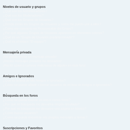
Niveles de usuario y grupos
¿Qué son los Administradores?
¿Qué son los Moderadores?
¿Qué son los Grupos de Usuarios?
¿Donde están los Grupos de Usuarios y como me puedo unir a ellos?
¿Cómo me convierto en Responsable del Grupo?
¿Por qué algunos Grupos de Usuarios aparecen en diferentes colores?
¿Qué es un "Grupo de Usuarios predeterminado"?
¿Qué es el enlace "El equipo"?
Mensajería privada
¡No puedo enviar un mensaje privado!
¡Recibo mensajes privados no deseados!
¡Recibí spam o correos maliciosos de alguien en este foro!
Amigos e Ignorados
¿Qué es la lista de Mis Amigos e Ignorados?
¿Cómo se puede añadir o borrar usuarios de mi lista de Amigos e Ignorados?
Búsqueda en los foros
¿Cómo se puede buscar en uno o varios foros?
¿Por qué mi búsqueda me devuelve ningún resultado?
¿Por qué mi búsqueda me devuelve una página en blanco?
¿Cómo busco usuarios?
¿Como se puede encontrar mis propios mensajes y temas?
Suscripciones y Favoritos