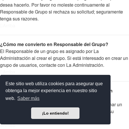
desea hacerlo. Por favor no moleste continuamente al
Responsable de Grupo si rechaza su solicitud; seguramente
tenga sus razones.
Arriba
¿Cómo me convierto en Responsable del Grupo?
El Responsable de un grupo es asignado por La
Administración al crear el grupo. Si está interesado en crear un
grupo de usuarios, contacte con La Administración.
Arriba
Este sitio web utiliza cookies para asegurar que
¿Por qué algunos Grupos de Usuarios aparecen en
obtenga la mejor experiencia en nuestro sitio
diferentes colores?
web.
Saber más
La Administración del foro tiene la posibilidad de asignar un
color a los usuarios de un grupo para hacer más fácil su
¡Lo entiendo!
identificación.
Arriba