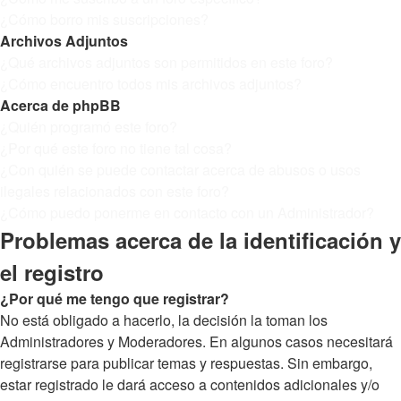
¿Cómo borro mis suscripciones?
Archivos Adjuntos
¿Qué archivos adjuntos son permitidos en este foro?
¿Cómo encuentro todos mis archivos adjuntos?
Acerca de phpBB
¿Quién programó este foro?
¿Por qué este foro no tiene tal cosa?
¿Con quién se puede contactar acerca de abusos o usos
ilegales relacionados con este foro?
¿Cómo puedo ponerme en contacto con un Administrador?
Problemas acerca de la identificación y
el registro
¿Por qué me tengo que registrar?
No está obligado a hacerlo, la decisión la toman los
Administradores y Moderadores. En algunos casos necesitará
registrarse para publicar temas y respuestas. Sin embargo,
estar registrado le dará acceso a contenidos adicionales y/o