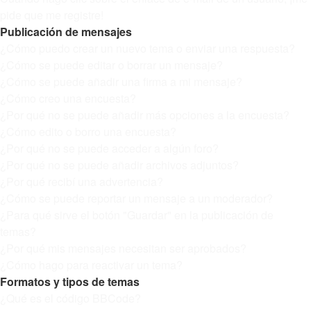
pide que me registre!
Publicación de mensajes
¿Cómo puedo crear un nuevo tema o enviar una respuesta?
¿Cómo se puede editar o borrar un mensaje?
¿Cómo se puede añadir una firma a mi mensaje?
¿Cómo creo una encuesta?
¿Por qué no se puede añadir más opciones a la encuesta?
¿Cómo edito o borro una encuesta?
¿Por qué no se puede acceder a algún foro?
¿Por qué no se puede añadir archivos adjuntos?
¿Por qué recibí una advertencia?
¿Cómo se puede reportar un mensaje a un moderador?
¿Para qué sirve el botón "Guardar" en la publicación de
temas?
¿Por qué mis mensajes necesitan ser aprobados?
¿Cómo hago para reactivar un tema?
Formatos y tipos de temas
¿Qué es el código BBCode?