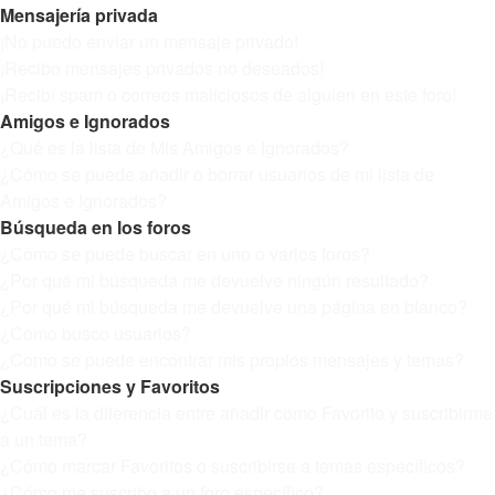
Mensajería privada
¡No puedo enviar un mensaje privado!
¡Recibo mensajes privados no deseados!
¡Recibí spam o correos maliciosos de alguien en este foro!
Amigos e Ignorados
¿Qué es la lista de Mis Amigos e Ignorados?
¿Cómo se puede añadir o borrar usuarios de mi lista de
Amigos e Ignorados?
Búsqueda en los foros
¿Cómo se puede buscar en uno o varios foros?
¿Por qué mi búsqueda me devuelve ningún resultado?
¿Por qué mi búsqueda me devuelve una página en blanco?
¿Cómo busco usuarios?
¿Como se puede encontrar mis propios mensajes y temas?
Suscripciones y Favoritos
¿Cuál es la diferencia entre añadir como Favorito y suscribirme
a un tema?
¿Cómo marcar Favoritos o suscribirse a temas específicos?
¿Cómo me suscribo a un foro específico?