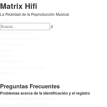
Matrix Hifi
La Realidad de la Reproducción Musical
Obviar
Búsqueda
Buscar
avanzada
Enlaces rápidos
Temas sin respuesta
Temas activos
Buscar
FAQ
Identificarse
Índice general
Preguntas
Frecuentes
Buscar
Preguntas Frecuentes
Problemas acerca de la identificación y el registro
¿Por qué me tengo que registrar?
¿Qué es COPPA? (APPCO)