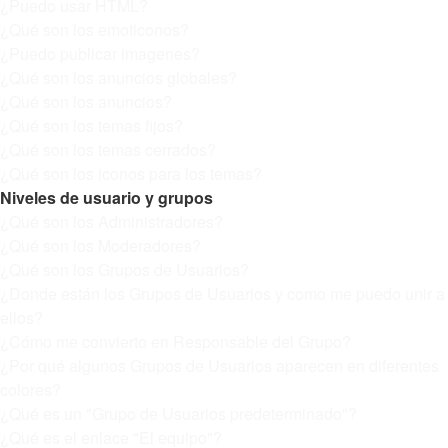
¿Puedo usar HTML?
¿Qué son los emoticonos?
¿Puedo publicar imagenes?
¿Qué son los anuncios globales?
¿Qué son los anuncios?
¿Qué son los temas fijos?
¿Qué son los temas cerrados?
¿Qué son los iconos para los temas?
Niveles de usuario y grupos
¿Qué son los Administradores?
¿Qué son los Moderadores?
¿Qué son los Grupos de Usuarios?
¿Donde están los Grupos de Usuarios y como me puedo unir a
ellos?
¿Cómo me convierto en Responsable del Grupo?
¿Por qué algunos Grupos de Usuarios aparecen en diferentes
colores?
¿Qué es un "Grupo de Usuarios predeterminado"?
¿Qué es el enlace "El equipo"?