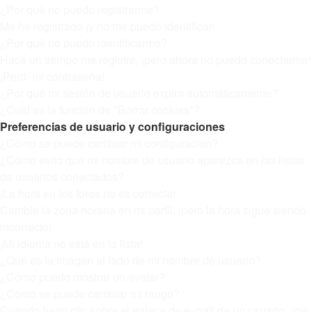
¿Por qué no puedo registrarme?
Me he registrado ¡y no me puedo identificar!
¿Por qué no puedo identificarme?
Hace un tiempo me registré, ¡pero ahora no puedo conectarme!
¡Perdí mi contraseña!
¿Por qué mi sesión de usuario expira automáticamente?
¿Cuál es la función de "Borrar cookies"?
Preferencias de usuario y configuraciones
¿Cómo se puede cambiar mi configuración?
¿Cómo evito que mi nombre de usuario aparezca en las listas
de usuarios conectados?
¡La hora en los foros no es correcta!
Cambié la zona horaria en mi perfil, ¡pero la hora sigue siendo
incorrecto!
¡Mi idioma no está en la lista!
¿Qué es la imagen al lado de mi nombre de usuario?
¿Cómo puedo mostrar un avatar?
¿Cómo se puede cambiar mi rango?
Cuando hago clic sobre el enlace de e-mail de un usuario, ¡me