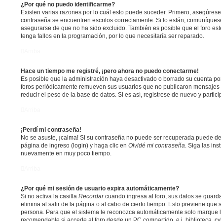
¿Por qué no puedo identificarme?
Existen varias razones por lo cuál esto puede suceder. Primero, asegúres
contraseña se encuentren escritos correctamente. Si lo están, comuníques
asegurarse de que no ha sido excluido. También es posible que el foro es
tenga fallos en la programación, por lo que necesitaría ser reparado.
Arriba
Hace un tiempo me registré, ¡pero ahora no puedo conectarme!
Es posible que la administración haya desactivado o borrado su cuenta p
foros periódicamente remueven sus usuarios que no publicaron mensajes p
reducir el peso de la base de datos. Si es así, registrese de nuevo y partic
Arriba
¡Perdí mi contraseña!
No se asuste, ¡calma! Si su contraseña no puede ser recuperada puede desa
página de ingreso (login) y haga clic en
Olvidé mi contraseña
. Siga las ins
nuevamente en muy poco tiempo.
Arriba
¿Por qué mi sesión de usuario expira automáticamente?
Si no activa la casilla
Recordar
cuando ingresa al foro, sus datos se guard
elimina al salir de la página o al cabo de cierto tiempo. Esto previene que
persona. Para que el sistema le reconozca automáticamente solo marque la 
recomendable si accede al foro desde un PC compartido, e.j. biblioteca, c