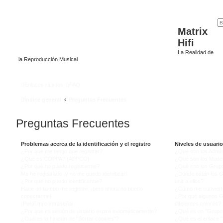
Matrix
Hifi
La Realidad de
la Reproducción Musical
Enlaces rápidos
FAQ
Índice general
Preguntas Frecuentes
Preguntas Frecuentes
Problemas acerca de la identificación y el registro
Niveles de usuari
¿Por qué me tengo que registrar?
¿Qué son los Admin
¿Qué es COPPA? (APPCO)
¿Qué son los Mode
¿Por qué no puedo registrarme?
¿Qué son los Grup
Me he registrado ¡y no me puedo identificar!
¿Donde están los 
¿Por qué no puedo identificarme?
unir a ellos?
Hace un tiempo me registré, ¡pero ahora no puedo
¿Cómo me conviert
conectarme!
¿Por qué algunos G
¡Perdí mi contraseña!
diferentes colores?
¿Por qué mi sesión de usuario expira automáticamente?
¿Qué es un "Grupo 
¿Cuál es la función de "Borrar cookies"?
¿Qué es el enlace "