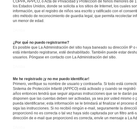
COPPA, APPCO, o Acta de Privacidad y Protección de Niños menores de 13
los Estados Unidos, donde se solicita a los sitios de Internet, los cuales s
información, que el registro de niños sea escrito y ratificado con el conse
otro método de reconocimiento de guardia legal, que permita recolectar in
un menor de edad.
Arriba
¿Por qué no puedo registrarme?
Es posible que La Administración del sitio haya baneado su dirección IP o
está intentando registrarse, esté deshabilitado. También puede estar desha
usuarios. Póngase en contacto con La Administración del sitio.
Arriba
Me he registrado ¡y no me puedo identificar!
Primero, verifique su nombre de usuario y contraseña. Si todo está correcto
Sistema de Protección Infantil (APPCO) está activado y cuando se registró 
años
entonces tendrá que seguir algunas instrucciones que se le darán par
disponen que las cuentas deben ser activadas, ya sea por usted mismo o p
pueda identificarse; esta información se le brindará al finalizar el proceso d
siga las instrucciones. Si no recibió ningún e-mail, seguramente la direcci
proporcionó no es correcta o tal vez haya sido capturada por un filtro anti
dirección de e-mail que proporcionó es correcta, envíe un mensaje a La Ad
Arriba