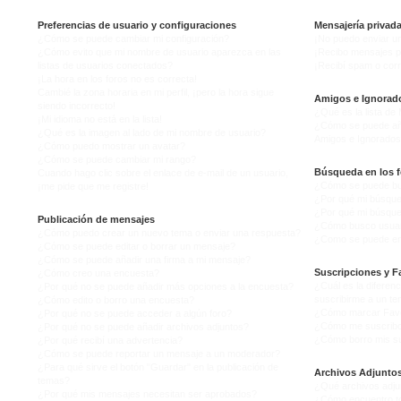
Preferencias de usuario y configuraciones
Mensajería privad
¿Cómo se puede cambiar mi configuración?
¡No puedo enviar u
¿Cómo evito que mi nombre de usuario aparezca en las
¡Recibo mensajes p
listas de usuarios conectados?
¡Recibí spam o corr
¡La hora en los foros no es correcta!
Cambié la zona horaria en mi perfil, ¡pero la hora sigue
Amigos e Ignorad
siendo incorrecto!
¿Qué es la lista de
¡Mi idioma no está en la lista!
¿Cómo se puede añad
¿Qué es la imagen al lado de mi nombre de usuario?
Amigos e Ignorado
¿Cómo puedo mostrar un avatar?
¿Cómo se puede cambiar mi rango?
Búsqueda en los f
Cuando hago clic sobre el enlace de e-mail de un usuario,
¿Cómo se puede bus
¡me pide que me registre!
¿Por qué mi búsque
¿Por qué mi búsque
Publicación de mensajes
¿Cómo busco usuar
¿Cómo puedo crear un nuevo tema o enviar una respuesta?
¿Como se puede enc
¿Cómo se puede editar o borrar un mensaje?
¿Cómo se puede añadir una firma a mi mensaje?
Suscripciones y F
¿Cómo creo una encuesta?
¿Cuál es la diferenc
¿Por qué no se puede añadir más opciones a la encuesta?
suscribirme a un t
¿Cómo edito o borro una encuesta?
¿Cómo marcar Favor
¿Por qué no se puede acceder a algún foro?
¿Cómo me suscribo 
¿Por qué no se puede añadir archivos adjuntos?
¿Cómo borro mis su
¿Por qué recibí una advertencia?
¿Cómo se puede reportar un mensaje a un moderador?
¿Para qué sirve el botón "Guardar" en la publicación de
Archivos Adjunto
temas?
¿Qué archivos adjun
¿Por qué mis mensajes necesitan ser aprobados?
¿Cómo encuentro to