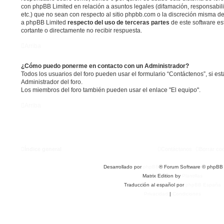
con phpBB Limited en relación a asuntos legales (difamación, responsabil
etc.) que no sean con respecto al sitio phpbb.com o la discreción misma d
a phpBB Limited
respecto del uso de terceras partes
de este software es
cortante o directamente no recibir respuesta.
Arriba
¿Cómo puedo ponerme en contacto con un Administrador?
Todos los usuarios del foro pueden usar el formulario “Contáctenos”, si est
Administrador del foro.
Los miembros del foro también pueden usar el enlace "El equipo".
Arriba
Índice general
Contáctanos
Borrar co
Desarrollado por
phpBB
® Forum Software © phpBB 
Matrix Edition by
Plantillas
Traducción al español por
phpBB España
Privacidad
|
Condiciones