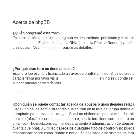
Arriba
Acerca de phpBB
¿Quién programó este foro?
Esta aplicación (en su forma original) es desarrollada, publicada y contie
phpBB Limited
. Está hecho bajo la GNU (Licencia Pública General) versión
distribución. Vea
About phpBB
para más detalles.
Arriba
¿Por qué este foro no tiene tal cosa?
Este foro fue escrito y licenciado a través de phpBB Limited. Si usted cre
característica por favor visite
Centro de phpBB Ideas
(en Inglés), donde se 
sugerir nuevas características.
Arriba
¿Con quién se puede contactar acerca de abusos o usos ilegales relac
Cada uno de los administradores que figuran en la lista del grupo donde d
apropiado para enviar sus quejas. Si así no obtiene respuesta debería trat
dominio (efectúe una
búsqueda whois
) o, si este foro tiene correo sobre u
gmail.com, hotmail.com, etc.), al departamento o administración de abusos 
cuenta que phpBB Limited
carece de cualquier tipo de control
y no puede
responsable sobre cómo, dónde o por quién es usado este sistema de foros