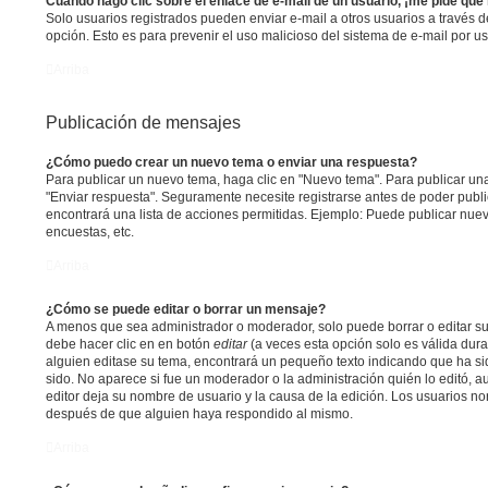
Cuando hago clic sobre el enlace de e-mail de un usuario, ¡me pide que
Solo usuarios registrados pueden enviar e-mail a otros usuarios a través del 
opción. Esto es para prevenir el uso malicioso del sistema de e-mail por 
Arriba
Publicación de mensajes
¿Cómo puedo crear un nuevo tema o enviar una respuesta?
Para publicar un nuevo tema, haga clic en "Nuevo tema". Para publicar una
"Enviar respuesta". Seguramente necesite registrarse antes de poder publi
encontrará una lista de acciones permitidas. Ejemplo: Puede publicar nue
encuestas, etc.
Arriba
¿Cómo se puede editar o borrar un mensaje?
A menos que sea administrador o moderador, solo puede borrar o editar su
debe hacer clic en en botón
editar
(a veces esta opción solo es válida dura
alguien editase su tema, encontrará un pequeño texto indicando que ha si
sido. No aparece si fue un moderador o la administración quién lo editó, a
editor deja su nombre de usuario y la causa de la edición. Los usuarios n
después de que alguien haya respondido al mismo.
Arriba