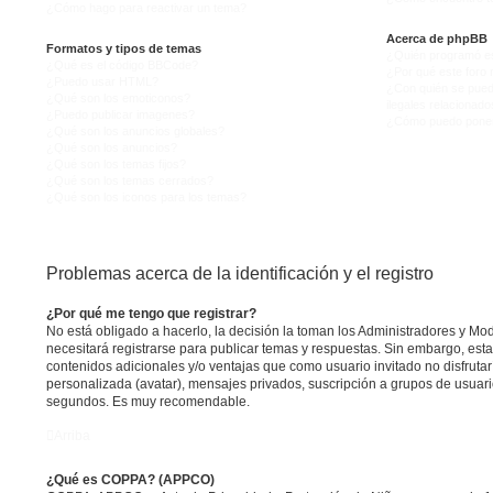
¿Cómo hago para reactivar un tema?
Acerca de phpBB
Formatos y tipos de temas
¿Quién programó es
¿Qué es el código BBCode?
¿Por qué este foro n
¿Puedo usar HTML?
¿Con quién se pued
¿Qué son los emoticonos?
ilegales relacionado
¿Puedo publicar imagenes?
¿Cómo puedo ponerm
¿Qué son los anuncios globales?
¿Qué son los anuncios?
¿Qué son los temas fijos?
¿Qué son los temas cerrados?
¿Qué son los iconos para los temas?
Problemas acerca de la identificación y el registro
¿Por qué me tengo que registrar?
No está obligado a hacerlo, la decisión la toman los Administradores y M
necesitará registrarse para publicar temas y respuestas. Sin embargo, esta
contenidos adicionales y/o ventajas que como usuario invitado no disfruta
personalizada (avatar), mensajes privados, suscripción a grupos de usuario
segundos. Es muy recomendable.
Arriba
¿Qué es COPPA? (APPCO)