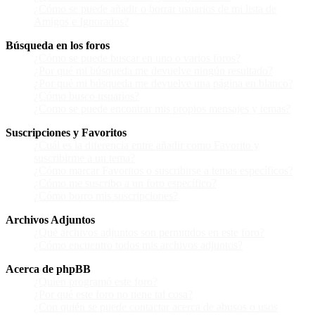
¿Cómo se puede añadir o borrar usuarios de mi lista de
Amigos e Ignorados?
Búsqueda en los foros
¿Cómo se puede buscar en uno o varios foros?
¿Por qué mi búsqueda me devuelve ningún resultado?
¿Por qué mi búsqueda me devuelve una página en blanco?
¿Cómo busco usuarios?
¿Como se puede encontrar mis propios mensajes y temas?
Suscripciones y Favoritos
¿Cuál es la diferencia entre añadir como Favorito y
suscribirme a un tema?
¿Cómo marcar Favoritos o suscribirse a temas específicos?
¿Cómo me suscribo a un foro específico?
¿Cómo borro mis suscripciones?
Archivos Adjuntos
¿Qué archivos adjuntos son permitidos en este foro?
¿Cómo encuentro todos mis archivos adjuntos?
Acerca de phpBB
¿Quién programó este foro?
¿Por qué este foro no tiene tal cosa?
¿Con quién se puede contactar acerca de abusos o usos