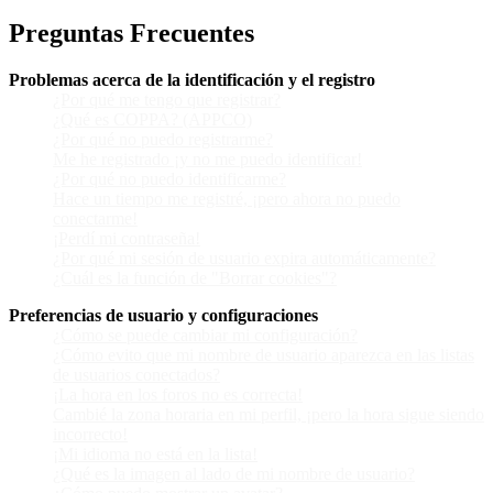
Preguntas Frecuentes
Problemas acerca de la identificación y el registro
¿Por qué me tengo que registrar?
¿Qué es COPPA? (APPCO)
¿Por qué no puedo registrarme?
Me he registrado ¡y no me puedo identificar!
¿Por qué no puedo identificarme?
Hace un tiempo me registré, ¡pero ahora no puedo
conectarme!
¡Perdí mi contraseña!
¿Por qué mi sesión de usuario expira automáticamente?
¿Cuál es la función de "Borrar cookies"?
Preferencias de usuario y configuraciones
¿Cómo se puede cambiar mi configuración?
¿Cómo evito que mi nombre de usuario aparezca en las listas
de usuarios conectados?
¡La hora en los foros no es correcta!
Cambié la zona horaria en mi perfil, ¡pero la hora sigue siendo
incorrecto!
¡Mi idioma no está en la lista!
¿Qué es la imagen al lado de mi nombre de usuario?