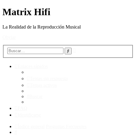
Matrix Hifi
La Realidad de la Reproducción Musical
Obviar
Búsqueda
Buscar
avanzada
Enlaces rápidos
Temas sin respuesta
Temas activos
Buscar
FAQ
Identificarse
Índice general
Preguntas Frecuentes
Buscar