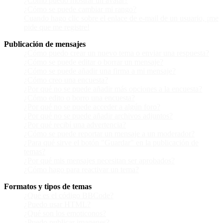
¿Cómo puedo mostrar un avatar?
¿Cómo se puede cambiar mi rango?
Cuando hago clic sobre el enlace de e-mail de un usuario, ¡me
pide que me registre!
Publicación de mensajes
¿Cómo puedo crear un nuevo tema o enviar una respuesta?
¿Cómo se puede editar o borrar un mensaje?
¿Cómo se puede añadir una firma a mi mensaje?
¿Cómo creo una encuesta?
¿Por qué no se puede añadir más opciones a la encuesta?
¿Cómo edito o borro una encuesta?
¿Por qué no se puede acceder a algún foro?
¿Por qué no se puede añadir archivos adjuntos?
¿Por qué recibí una advertencia?
¿Cómo se puede reportar un mensaje a un moderador?
¿Para qué sirve el botón "Guardar" en la publicación de
temas?
¿Por qué mis mensajes necesitan ser aprobados?
¿Cómo hago para reactivar un tema?
Formatos y tipos de temas
¿Qué es el código BBCode?
¿Puedo usar HTML?
¿Qué son los emoticonos?
¿Puedo publicar imagenes?