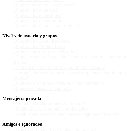
¿Qué son los anuncios globales?
¿Qué son los anuncios?
¿Qué son los temas fijos?
¿Qué son los temas cerrados?
¿Qué son los iconos para los temas?
Niveles de usuario y grupos
¿Qué son los Administradores?
¿Qué son los Moderadores?
¿Qué son los Grupos de Usuarios?
¿Donde están los Grupos de Usuarios y como me puedo unir
a ellos?
¿Cómo me convierto en Responsable del Grupo?
¿Por qué algunos Grupos de Usuarios aparecen en diferentes
colores?
¿Qué es un "Grupo de Usuarios predeterminado"?
¿Qué es el enlace "El equipo"?
Mensajería privada
¡No puedo enviar un mensaje privado!
¡Recibo mensajes privados no deseados!
¡Recibí spam o correos maliciosos de alguien en este foro!
Amigos e Ignorados
¿Qué es la lista de Mis Amigos e Ignorados?