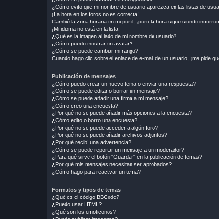
¿Cómo evito que mi nombre de usuario aparezca en las listas de usu
¡La hora en los foros no es correcta!
Cambié la zona horaria en mi perfil, ¡pero la hora sigue siendo incorrec
¡Mi idioma no está en la lista!
¿Qué es la imagen al lado de mi nombre de usuario?
¿Cómo puedo mostrar un avatar?
¿Cómo se puede cambiar mi rango?
Cuando hago clic sobre el enlace de e-mail de un usuario, ¡me pide qu
Publicación de mensajes
¿Cómo puedo crear un nuevo tema o enviar una respuesta?
¿Cómo se puede editar o borrar un mensaje?
¿Cómo se puede añadir una firma a mi mensaje?
¿Cómo creo una encuesta?
¿Por qué no se puede añadir más opciones a la encuesta?
¿Cómo edito o borro una encuesta?
¿Por qué no se puede acceder a algún foro?
¿Por qué no se puede añadir archivos adjuntos?
¿Por qué recibí una advertencia?
¿Cómo se puede reportar un mensaje a un moderador?
¿Para qué sirve el botón "Guardar" en la publicación de temas?
¿Por qué mis mensajes necesitan ser aprobados?
¿Cómo hago para reactivar un tema?
Formatos y tipos de temas
¿Qué es el código BBCode?
¿Puedo usar HTML?
¿Qué son los emoticonos?
¿Puedo publicar imagenes?