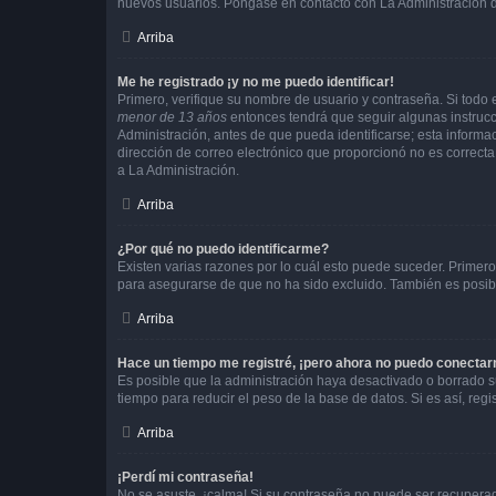
nuevos usuarios. Póngase en contacto con La Administración de
Arriba
Me he registrado ¡y no me puedo identificar!
Primero, verifique su nombre de usuario y contraseña. Si todo e
menor de 13 años
entonces tendrá que seguir algunas instrucc
Administración, antes de que pueda identificarse; esta informaci
dirección de correo electrónico que proporcionó no es correcta 
a La Administración.
Arriba
¿Por qué no puedo identificarme?
Existen varias razones por lo cuál esto puede suceder. Primer
para asegurarse de que no ha sido excluido. También es posible
Arriba
Hace un tiempo me registré, ¡pero ahora no puedo conecta
Es posible que la administración haya desactivado o borrado 
tiempo para reducir el peso de la base de datos. Si es así, regi
Arriba
¡Perdí mi contraseña!
No se asuste, ¡calma! Si su contraseña no puede ser recuperada