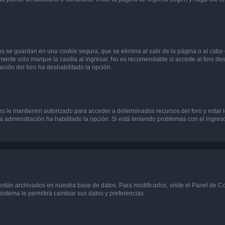
os se guardan en una cookie segura, que se elimina al salir de la página o al cab
ente solo marque la casilla al ingresar. No es recomendable si accede al foro des
tración del foro ha deshabilitado la opción.
les le mantienen autorizado para acceder a determinados recursos del foro y estar
 la administración ha habilitado la opción. Si está teniendo problemas con el ingres
 están archivados en nuestra base de datos. Para modificarlos, visite el Panel de 
 sistema le permitirá cambiar sus datos y preferencias.