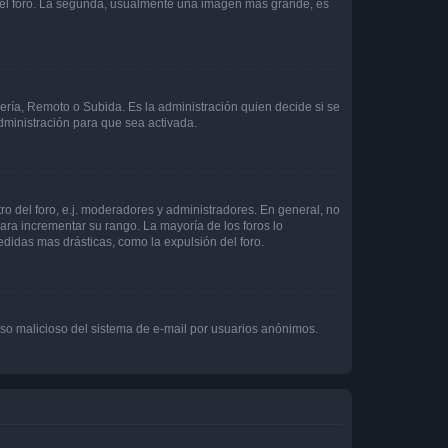
 del foro. La segunda, usualmente una imagen más grande, es
lería, Remoto o Subida. Es la administración quien decide si se
ministración para que sea activada.
o del foro, e.j. moderadores y administradores. En general, no
ara incrementar su rango. La mayoría de los foros lo
didas mas drásticas, como la expulsión del foro.
l uso malicioso del sistema de e-mail por usuarios anónimos.