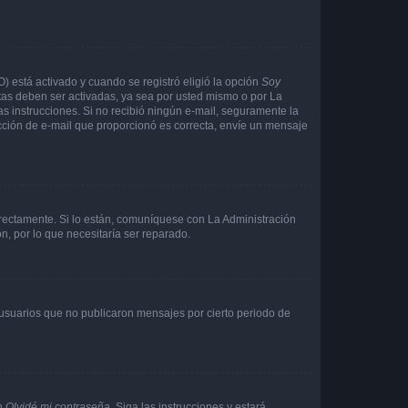
O) está activado y cuando se registró eligió la opción
Soy
tas deben ser activadas, ya sea por usted mismo o por La
 las instrucciones. Si no recibió ningún e-mail, seguramente la
rección de e-mail que proporcionó es correcta, envíe un mensaje
rrectamente. Si lo están, comuníquese con La Administración
n, por lo que necesitaría ser reparado.
usuarios que no publicaron mensajes por cierto periodo de
en
Olvidé mi contraseña
. Siga las instrucciones y estará