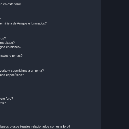
n en este foro!
?
e mi lista de Amigos e Ignorados?
ros?
resultado?
ina en blanco?
nsajes y temas?
vorito y suscribirme a un tema?
emas específicos?
ste foro?
tos?
busos o usos ilegales relacionados con este foro?