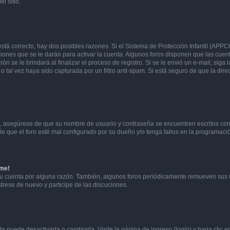
l sitio.
stá correcto, hay dos posibles razones. Si el Sistema de Protección Infantil (APPC
iones que se le darán para activar la cuenta. Algunos foros disponen que las cuen
ón se le brindará al finalizar el proceso de registro. Si se le envió un e-mail, siga
o tal vez haya sido capturada por un filtro anti-spam. Si está seguro de que la di
o, asegúrese de que su nombre de usuario y contraseña se encuentren escritos co
 que el foro esté mal configurado por su dueño y/o tenga fallos en la programació
rme!
su cuenta por alguna razón. También, algunos foros periódicamente remueven sus 
strese de nuevo y participe de las discuciones.
 puede desactivarla o cambiarla. Visite la página de ingreso (login) y haga clic 