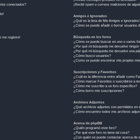
arios conectados?
¡Recibí spam o correos maliciosos de alguie
to!
Amigos e Ignorados
¿Qué es la lista de Mis Amigos e Ignorados
¿Cómo se puede añadir o borrar usuarios d
Búsqueda en los foros
e me registre!
¿Cómo se puede buscar en uno o varios fo
¿Por qué mi búsqueda me devuelve ningún 
¿Por qué mi búsqueda me devuelve una pág
¿Cómo busco usuarios?
¿Como se puede encontrar mis propios me
Suscripciones y Favoritos
¿Cuál es la diferencia entre añadir como Fa
¿Cómo marcar Favoritos o suscribirse a t
¿Cómo me suscribo a un foro específico?
¿Cómo borro mis suscripciones?
Archivos Adjuntos
¿Qué archivos adjuntos son permitidos en e
¿Cómo encuentro todos mis archivos adjun
Acerca de phpBB
¿Quién programó este foro?
¿Por qué este foro no tiene tal cosa?
¿Con quién se puede contactar acerca de a