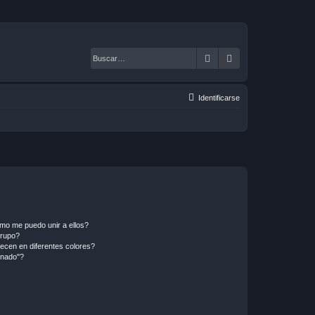
Buscar
Búsqueda avanza
Identificarse
mo me puedo unir a ellos?
Grupo?
ecen en diferentes colores?
inado"?