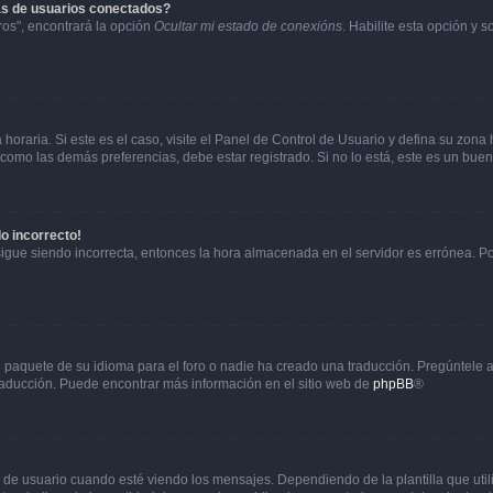
as de usuarios conectados?
os", encontrará la opción
Ocultar mi estado de conexións
. Habilite esta opción y 
horaria. Si este es el caso, visite el Panel de Control de Usuario y defina su zona
 como las demás preferencias, debe estar registrado. Si no lo está, este es un bu
do incorrecto!
 sigue siendo incorrecta, entonces la hora almacenada en el servidor es errónea. P
 paquete de su idioma para el foro o nadie ha creado una traducción. Pregúntele a
 traducción. Puede encontrar más información en el sitio web de
phpBB
®
suario cuando esté viendo los mensajes. Dependiendo de la plantilla que utilice