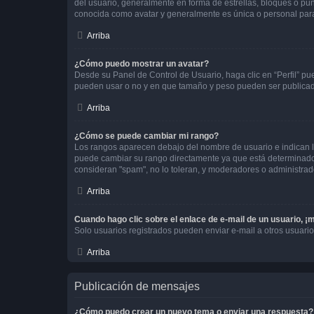
del usuario, generalmente en forma de estrellas, bloques o pu
conocida como avatar y generalmente es única o personal par
Arriba
¿Cómo puedo mostrar un avatar?
Desde su Panel de Control de Usuario, haga clic en “Perfil” pu
pueden usar o no y en que tamaño y peso pueden ser publicada
Arriba
¿Cómo se puede cambiar mi rango?
Los rangos aparecen debajo del nombre de usuario e indican la 
puede cambiar su rango directamente ya que está determinado po
consideran "spam", no lo toleran, y moderadores o administrad
Arriba
Cuando hago clic sobre el enlace de e-mail de un usuario, ¡
Solo usuarios registrados pueden enviar e-mail a otros usuarios
Arriba
Publicación de mensajes
¿Cómo puedo crear un nuevo tema o enviar una respuesta?