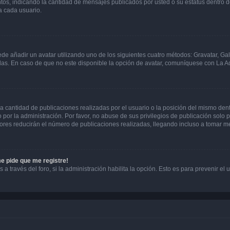
ntos, indicando la cantidad de mensajes publicados por usted o su estatus dentro
a cada usuario.
ede añadir un avatar utilizando uno de los siguientes cuatro métodos: Gravatar, Ga
s. En caso de que no este disponible la opción de avatar, comuníquese con La Ad
cantidad de publicaciones realizadas por el usuario o la posición del mismo dentr
r la administración. Por favor, no abuse de sus privilegios de publicación solo p
ores reducirán el número de publicaciones realizadas, llegando incluso a tomar me
me pide que me registre!
 a través del foro, si la administración habilita la opción. Esto es para prevenir e