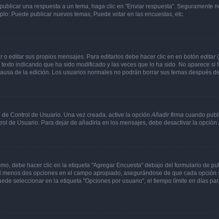
publicar una respuesta a un tema, haga clic en "Enviar respuesta". Seguramente ne
mplo: Puede publicar nuevos temas, Puede votar en las encuestas, etc.
 o editar sus propios mensajes. Para editarlos debe hacer clic en en botón
editar
(
texto indicando que ha sido modificado y las veces que lo ha sido. No aparece si 
a causa de la edición. Los usuarios normales no podrán borrar sus temas después 
 de Control de Usuario. Una vez creada, active la opción
Añadir firma
cuando publi
trol de Usuario. Para dejar de añadirla en los mensajes, debe desactivar la opción
o, debe hacer clic en la etiqueta "Agregar Encuesta" debajo del formulario de publi
 al menos dos opciones en el campo apropiado, asegurándose de que cada opción se
 seleccionar en la etiqueta "Opciones por usuario", el tiempo límite en días para 