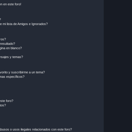
n en este foro!
?
e mi lista de Amigos e Ignorados?
ros?
resultado?
ina en blanco?
nsajes y temas?
vorito y suscribirme a un tema?
emas específicos?
ste foro?
tos?
busos o usos ilegales relacionados con este foro?