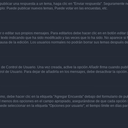
publicar una respuesta a un tema, haga clic en "Enviar respuesta". Seguramente ne
mplo: Puede publicar nuevos temas, Puede votar en las encuestas, etc.
 o editar sus propios mensajes. Para editarlos debe hacer clic en en botón
editar
(
texto indicando que ha sido modificado y las veces que lo ha sido. No aparece si 
a causa de la edición. Los usuarios normales no podrán borrar sus temas después 
 de Control de Usuario. Una vez creada, active la opción
Añadir firma
cuando publi
trol de Usuario. Para dejar de añadirla en los mensajes, debe desactivar la opción
o, debe hacer clic en la etiqueta "Agregar Encuesta" debajo del formulario de publi
 al menos dos opciones en el campo apropiado, asegurándose de que cada opción se
 seleccionar en la etiqueta "Opciones por usuario", el tiempo límite en días para 