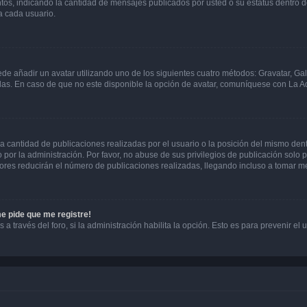
ntos, indicando la cantidad de mensajes publicados por usted o su estatus dentro
a cada usuario.
ede añadir un avatar utilizando uno de los siguientes cuatro métodos: Gravatar, Ga
s. En caso de que no este disponible la opción de avatar, comuníquese con La Ad
cantidad de publicaciones realizadas por el usuario o la posición del mismo dentr
r la administración. Por favor, no abuse de sus privilegios de publicación solo p
ores reducirán el número de publicaciones realizadas, llegando incluso a tomar me
me pide que me registre!
 a través del foro, si la administración habilita la opción. Esto es para prevenir e