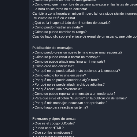
¿Cómo evito que mi nombre de usuario aparezca en las listas de usu
¡La hora en los foros no es correcta!
Cambié la zona horaria en mi perfil, ¡pero la hora sigue siendo incorrec
¡Mi idioma no está en la lista!
¿Qué es la imagen al lado de mi nombre de usuario?
¿Cómo puedo mostrar un avatar?
¿Cómo se puede cambiar mi rango?
Cuando hago clic sobre el enlace de e-mail de un usuario, ¡me pide qu
Publicación de mensajes
¿Cómo puedo crear un nuevo tema o enviar una respuesta?
¿Cómo se puede editar o borrar un mensaje?
¿Cómo se puede añadir una firma a mi mensaje?
¿Cómo creo una encuesta?
¿Por qué no se puede añadir más opciones a la encuesta?
¿Cómo edito o borro una encuesta?
¿Por qué no se puede acceder a algún foro?
¿Por qué no se puede añadir archivos adjuntos?
¿Por qué recibí una advertencia?
¿Cómo se puede reportar un mensaje a un moderador?
¿Para qué sirve el botón "Guardar" en la publicación de temas?
¿Por qué mis mensajes necesitan ser aprobados?
¿Cómo hago para reactivar un tema?
Formatos y tipos de temas
¿Qué es el código BBCode?
¿Puedo usar HTML?
¿Qué son los emoticonos?
¿Puedo publicar imagenes?