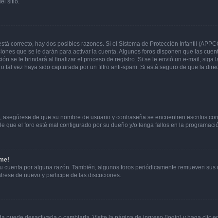
l sitio.
stá correcto, hay dos posibles razones. Si el Sistema de Protección Infantil (APPC
iones que se le darán para activar la cuenta. Algunos foros disponen que las cuen
ón se le brindará al finalizar el proceso de registro. Si se le envió un e-mail, siga
o tal vez haya sido capturada por un filtro anti-spam. Si está seguro de que la di
o, asegúrese de que su nombre de usuario y contraseña se encuentren escritos co
 que el foro esté mal configurado por su dueño y/o tenga fallos en la programació
rme!
su cuenta por alguna razón. También, algunos foros periódicamente remueven sus 
strese de nuevo y participe de las discuciones.
 puede desactivarla o cambiarla. Visite la página de ingreso (login) y haga clic 