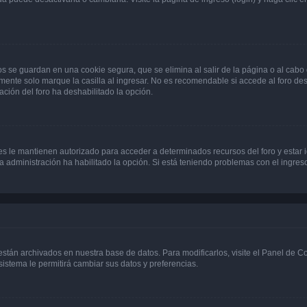
os se guardan en una cookie segura, que se elimina al salir de la página o al cab
ente solo marque la casilla al ingresar. No es recomendable si accede al foro des
tración del foro ha deshabilitado la opción.
les le mantienen autorizado para acceder a determinados recursos del foro y estar
 la administración ha habilitado la opción. Si está teniendo problemas con el ingres
 están archivados en nuestra base de datos. Para modificarlos, visite el Panel de 
 sistema le permitirá cambiar sus datos y preferencias.