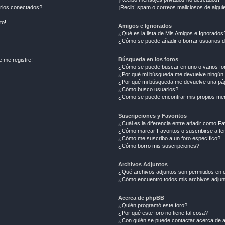
arios conectados?
¡Recibí spam o correos maliciosos de alguie
to!
Amigos e Ignorados
¿Qué es la lista de Mis Amigos e Ignorados
¿Cómo se puede añadir o borrar usuarios d
Búsqueda en los foros
e me registre!
¿Cómo se puede buscar en uno o varios fo
¿Por qué mi búsqueda me devuelve ningún 
¿Por qué mi búsqueda me devuelve una pág
¿Cómo busco usuarios?
¿Como se puede encontrar mis propios me
Suscripciones y Favoritos
¿Cuál es la diferencia entre añadir como Fa
¿Cómo marcar Favoritos o suscribirse a t
¿Cómo me suscribo a un foro específico?
¿Cómo borro mis suscripciones?
Archivos Adjuntos
¿Qué archivos adjuntos son permitidos en e
¿Cómo encuentro todos mis archivos adjun
Acerca de phpBB
¿Quién programó este foro?
¿Por qué este foro no tiene tal cosa?
¿Con quién se puede contactar acerca de a