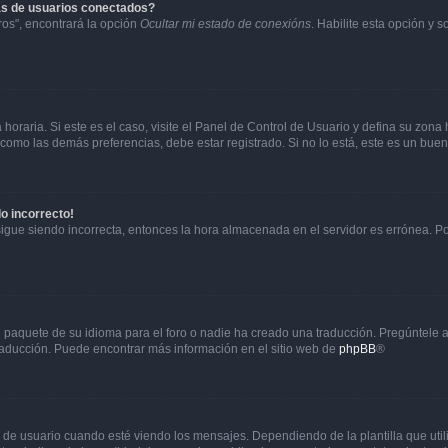
as de usuarios conectados?
os", encontrará la opción
Ocultar mi estado de conexións
. Habilite esta opción y 
horaria. Si este es el caso, visite el Panel de Control de Usuario y defina su zona
 como las demás preferencias, debe estar registrado. Si no lo está, este es un bu
do incorrecto!
 sigue siendo incorrecta, entonces la hora almacenada en el servidor es errónea. P
 paquete de su idioma para el foro o nadie ha creado una traducción. Pregúntele a
 traducción. Puede encontrar más información en el sitio web de
phpBB
®
suario cuando esté viendo los mensajes. Dependiendo de la plantilla que utilice