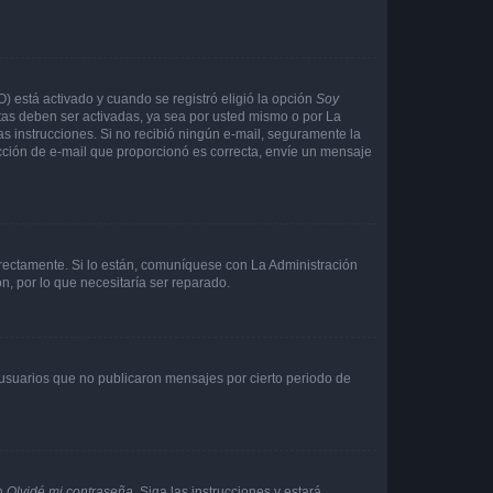
O) está activado y cuando se registró eligió la opción
Soy
tas deben ser activadas, ya sea por usted mismo o por La
 las instrucciones. Si no recibió ningún e-mail, seguramente la
rección de e-mail que proporcionó es correcta, envíe un mensaje
rrectamente. Si lo están, comuníquese con La Administración
n, por lo que necesitaría ser reparado.
usuarios que no publicaron mensajes por cierto periodo de
en
Olvidé mi contraseña
. Siga las instrucciones y estará