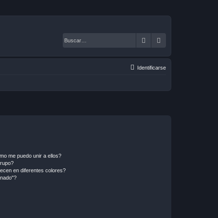
Buscar
Búsqueda avanza
Identificarse
mo me puedo unir a ellos?
Grupo?
ecen en diferentes colores?
inado"?