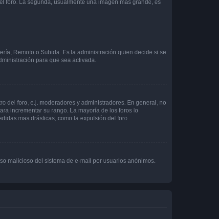
 del foro. La segunda, usualmente una imagen más grande, es
lería, Remoto o Subida. Es la administración quien decide si se
ministración para que sea activada.
o del foro, e.j. moderadores y administradores. En general, no
ara incrementar su rango. La mayoría de los foros lo
didas mas drásticas, como la expulsión del foro.
l uso malicioso del sistema de e-mail por usuarios anónimos.