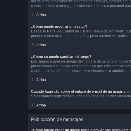
del usuario, generalmente en forma de estrellas, bloques o pu
conocida como avatar y generalmente es única o personal par
Arriba
¿Cómo puedo mostrar un avatar?
Desde su Panel de Control de Usuario, haga clic en “Perfil” pu
pueden usar o no y en que tamaño y peso pueden ser publicada
Arriba
¿Cómo se puede cambiar mi rango?
Los rangos aparecen debajo del nombre de usuario e indican la 
puede cambiar su rango directamente ya que está determinado po
consideran "spam", no lo toleran, y moderadores o administrad
Arriba
Cuando hago clic sobre el enlace de e-mail de un usuario, ¡
Solo usuarios registrados pueden enviar e-mail a otros usuarios
Arriba
Publicación de mensajes
¿Cómo puedo crear un nuevo tema o enviar una respuesta?