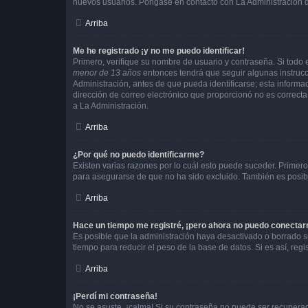
nuevos usuarios. Póngase en contacto con La Administración de
Arriba
Me he registrado ¡y no me puedo identificar!
Primero, verifique su nombre de usuario y contraseña. Si todo e
menor de 13 años
entonces tendrá que seguir algunas instrucc
Administración, antes de que pueda identificarse; esta informaci
dirección de correo electrónico que proporcionó no es correcta 
a La Administración.
Arriba
¿Por qué no puedo identificarme?
Existen varias razones por lo cuál esto puede suceder. Primer
para asegurarse de que no ha sido excluido. También es posible
Arriba
Hace un tiempo me registré, ¡pero ahora no puedo conecta
Es posible que la administración haya desactivado o borrado 
tiempo para reducir el peso de la base de datos. Si es así, regi
Arriba
¡Perdí mi contraseña!
No se asuste, ¡calma! Si su contraseña no puede ser recuperada