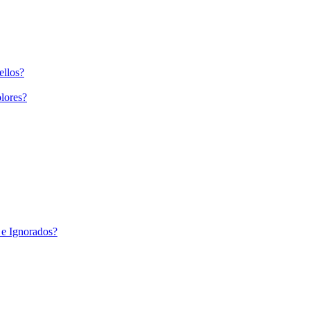
ellos?
lores?
 e Ignorados?