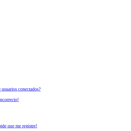
e usuarios conectados?
incorrecto!
pide que me registre!