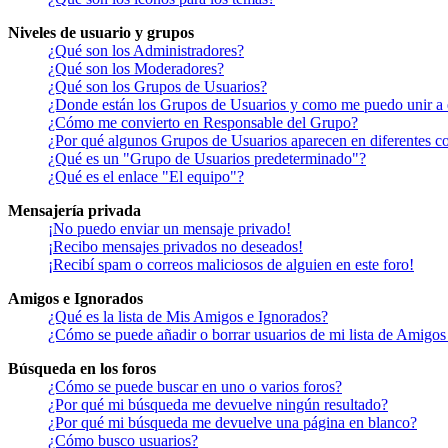
Niveles de usuario y grupos
¿Qué son los Administradores?
¿Qué son los Moderadores?
¿Qué son los Grupos de Usuarios?
¿Donde están los Grupos de Usuarios y como me puedo unir a 
¿Cómo me convierto en Responsable del Grupo?
¿Por qué algunos Grupos de Usuarios aparecen en diferentes co
¿Qué es un "Grupo de Usuarios predeterminado"?
¿Qué es el enlace "El equipo"?
Mensajería privada
¡No puedo enviar un mensaje privado!
¡Recibo mensajes privados no deseados!
¡Recibí spam o correos maliciosos de alguien en este foro!
Amigos e Ignorados
¿Qué es la lista de Mis Amigos e Ignorados?
¿Cómo se puede añadir o borrar usuarios de mi lista de Amigos
Búsqueda en los foros
¿Cómo se puede buscar en uno o varios foros?
¿Por qué mi búsqueda me devuelve ningún resultado?
¿Por qué mi búsqueda me devuelve una página en blanco?
¿Cómo busco usuarios?