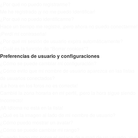
¿Por qué no puedo registrarme?
Me he registrado ¡y no me puedo identificar!
¿Por qué no puedo identificarme?
Hace un tiempo me registré, ¡pero ahora no puedo conectarme!
¡Perdí mi contraseña!
¿Por qué mi sesión de usuario expira automáticamente?
¿Cuál es la función de "Borrar cookies"?
Preferencias de usuario y configuraciones
¿Cómo se puede cambiar mi configuración?
¿Cómo evito que mi nombre de usuario aparezca en las listas
de usuarios conectados?
¡La hora en los foros no es correcta!
Cambié la zona horaria en mi perfil, ¡pero la hora sigue siendo
incorrecto!
¡Mi idioma no está en la lista!
¿Qué es la imagen al lado de mi nombre de usuario?
¿Cómo puedo mostrar un avatar?
¿Cómo se puede cambiar mi rango?
Cuando hago clic sobre el enlace de e-mail de un usuario, ¡me