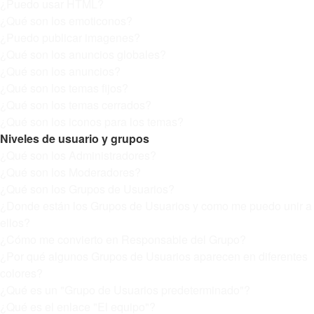
¿Puedo usar HTML?
¿Qué son los emoticonos?
¿Puedo publicar imagenes?
¿Qué son los anuncios globales?
¿Qué son los anuncios?
¿Qué son los temas fijos?
¿Qué son los temas cerrados?
¿Qué son los iconos para los temas?
Niveles de usuario y grupos
¿Qué son los Administradores?
¿Qué son los Moderadores?
¿Qué son los Grupos de Usuarios?
¿Donde están los Grupos de Usuarios y como me puedo unir a
ellos?
¿Cómo me convierto en Responsable del Grupo?
¿Por qué algunos Grupos de Usuarios aparecen en diferentes
colores?
¿Qué es un "Grupo de Usuarios predeterminado"?
¿Qué es el enlace "El equipo"?