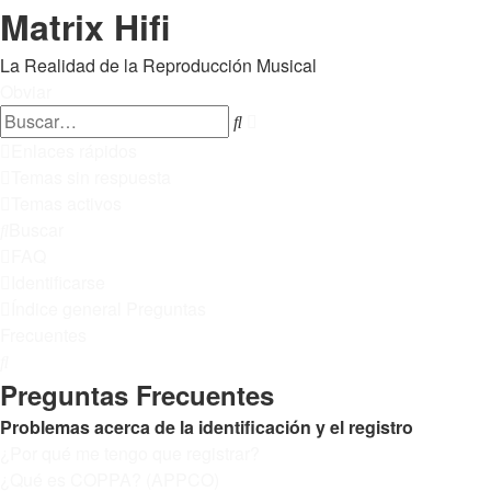
Matrix Hifi
La Realidad de la Reproducción Musical
Obviar
Búsqueda
Buscar
avanzada
Enlaces rápidos
Temas sin respuesta
Temas activos
Buscar
FAQ
Identificarse
Índice general
Preguntas
Frecuentes
Buscar
Preguntas Frecuentes
Problemas acerca de la identificación y el registro
¿Por qué me tengo que registrar?
¿Qué es COPPA? (APPCO)