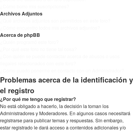
¿Cómo borro mis suscripciones?
Archivos Adjuntos
¿Qué archivos adjuntos son permitidos en este foro?
¿Cómo encuentro todos mis archivos adjuntos?
Acerca de phpBB
¿Quién programó este foro?
¿Por qué este foro no tiene tal cosa?
¿Con quién se puede contactar acerca de abusos o usos
ilegales relacionados con este foro?
¿Cómo puedo ponerme en contacto con un Administrador?
Problemas acerca de la identificación y
el registro
¿Por qué me tengo que registrar?
No está obligado a hacerlo, la decisión la toman los
Administradores y Moderadores. En algunos casos necesitará
registrarse para publicar temas y respuestas. Sin embargo,
estar registrado le dará acceso a contenidos adicionales y/o