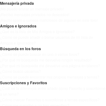
Mensajería privada
¡No puedo enviar un mensaje privado!
¡Recibo mensajes privados no deseados!
¡Recibí spam o correos maliciosos de alguien en este foro!
Amigos e Ignorados
¿Qué es la lista de Mis Amigos e Ignorados?
¿Cómo se puede añadir o borrar usuarios de mi lista de
Amigos e Ignorados?
Búsqueda en los foros
¿Cómo se puede buscar en uno o varios foros?
¿Por qué mi búsqueda me devuelve ningún resultado?
¿Por qué mi búsqueda me devuelve una página en blanco?
¿Cómo busco usuarios?
¿Como se puede encontrar mis propios mensajes y temas?
Suscripciones y Favoritos
¿Cuál es la diferencia entre añadir como Favorito y suscribirme
a un tema?
¿Cómo marcar Favoritos o suscribirse a temas específicos?
¿Cómo me suscribo a un foro específico?