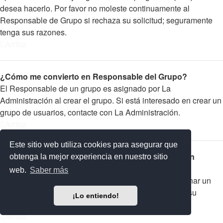
desea hacerlo. Por favor no moleste continuamente al
Responsable de Grupo si rechaza su solicitud; seguramente
tenga sus razones.
Arriba
¿Cómo me convierto en Responsable del Grupo?
El Responsable de un grupo es asignado por La
Administración al crear el grupo. Si está interesado en crear un
grupo de usuarios, contacte con La Administración.
Arriba
Este sitio web utiliza cookies para asegurar que
¿Por qué algunos Grupos de Usuarios aparecen en
obtenga la mejor experiencia en nuestro sitio
diferentes colores?
web.
Saber más
La Administración del foro tiene la posibilidad de asignar un
color a los usuarios de un grupo para hacer más fácil su
¡Lo entiendo!
identificación.
Arriba