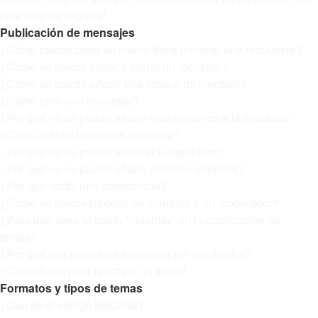
pide que me registre!
Publicación de mensajes
¿Cómo puedo crear un nuevo tema o enviar una respuesta?
¿Cómo se puede editar o borrar un mensaje?
¿Cómo se puede añadir una firma a mi mensaje?
¿Cómo creo una encuesta?
¿Por qué no se puede añadir más opciones a la encuesta?
¿Cómo edito o borro una encuesta?
¿Por qué no se puede acceder a algún foro?
¿Por qué no se puede añadir archivos adjuntos?
¿Por qué recibí una advertencia?
¿Cómo se puede reportar un mensaje a un moderador?
¿Para qué sirve el botón "Guardar" en la publicación de
temas?
¿Por qué mis mensajes necesitan ser aprobados?
¿Cómo hago para reactivar un tema?
Formatos y tipos de temas
¿Qué es el código BBCode?